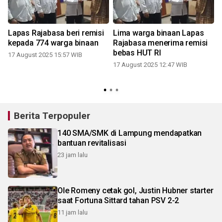
Lapas Rajabasa beri remisi
Lima warga binaan Lapas
s
kepada 774 warga binaan
Rajabasa menerima remisi
g
bebas HUT RI
17 August 2025 15:57 WIB
17 August 2025 12:47 WIB
Berita Terpopuler
140 SMA/SMK di Lampung mendapatkan
bantuan revitalisasi
23 jam lalu
Ole Romeny cetak gol, Justin Hubner starter
saat Fortuna Sittard tahan PSV 2-2
11 jam lalu