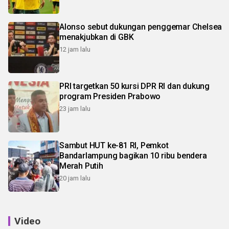
Alonso sebut dukungan penggemar Chelsea
menakjubkan di GBK
12 jam lalu
PRI targetkan 50 kursi DPR RI dan dukung
program Presiden Prabowo
23 jam lalu
Sambut HUT ke-81 RI, Pemkot
Bandarlampung bagikan 10 ribu bendera
Merah Putih
20 jam lalu
Video