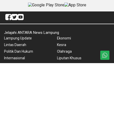
Jelajahi ANTARA News Lampung
Lampung Update
Ekonomi
Lintas Daerah
Kesra
Politik Dan Hukum
Olahraga
Internasional
Liputan Khusus
Artikel
Redaksi
Gaya Hidup
ANTARA Foto
Nasional
BrandA
Nusantara
RSS
Foto
Video