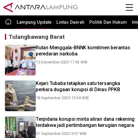
Lampung Update
Lintas Daerah
Politik Dan Hukum
In
Tulangbawang Barat
Rutan Menggala-BNNK komitmen berantas
peredaran narkoba
15 December 2025 17:43 WIB
Kejari Tubaba tetapkan satu tersangka
perkara dugaan korupsi di Dinas PPKB
18 September 2025 15:34 WIB
Terpidana korupsi minta aliran dana rekening
terdakwa jadi pertimbangan kerugian negara
01 September 2025 9:07 WIB