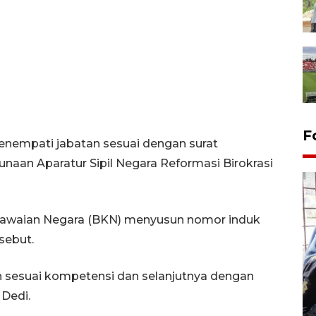
F
enempati jabatan sesuai dengan surat
naan Aparatur Sipil Negara Reformasi Birokrasi
egawaian Negara (BKN) menyusun nomor induk
sebut.
Tingkat hunian hotel di
 sesuai kompetensi dan selanjutnya dengan
Lampung naik pada Maret
Dedi.
2026