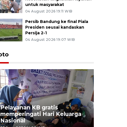
untuk masyarakat
04 August 2026 19:11 WIB
Persib Bandung ke final Piala
Presiden seusai kandaskan
Persija 2-1
04 August 2026 19:07 WIB
oto
Pelayanan KB gratis
Aksi dam
memperingati Hari Keluarga
Lampung
Nasional
MBG