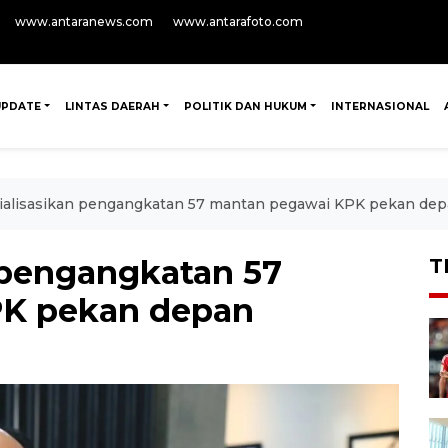
www.antaranews.com
www.antarafoto.com
UPDATE
LINTAS DAERAH
POLITIK DAN HUKUM
INTERNASIONAL
sialisasikan pengangkatan 57 mantan pegawai KPK pekan de
n pengangkatan 57
T
PK pekan depan