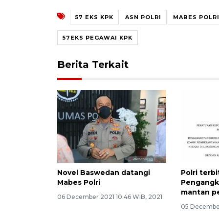
57 EKS KPK
ASN POLRI
MABES POLR
57EKS PEGAWAI KPK
Berita Terkait
Novel Baswedan datangi
Polri terb
Mabes Polri
Pengangk
mantan p
06 December 2021 10:46 WIB, 2021
05 December