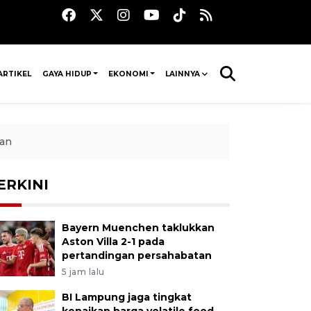
ARTIKEL
GAYA HIDUP
EKONOMI
LAINNYA
pan
ERKINI
Bayern Muenchen taklukkan
Aston Villa 2-1 pada
pertandingan persahabatan
5 jam lalu
BI Lampung jaga tingkat