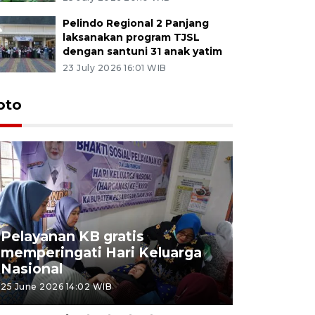
Pelindo Regional 2 Panjang
laksanakan program TJSL
dengan santuni 31 anak yatim
23 July 2026 16:01 WIB
oto
Pelayanan KB gratis
Aksi dam
memperingati Hari Keluarga
Lampung
Nasional
MBG
25 June 2026 14:02 WIB
22 June 2026 