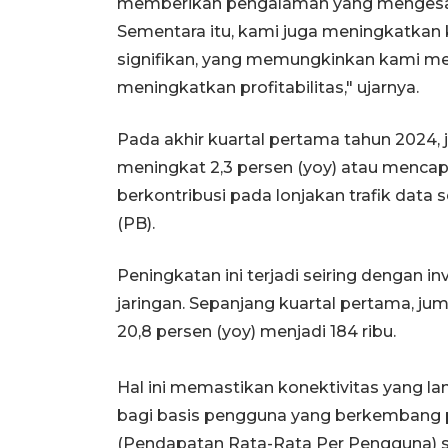
memberikan pengalaman yang mengesank
Sementara itu, kami juga meningkatkan 
signifikan, yang memungkinkan kami m
meningkatkan profitabilitas," ujarnya.
Pada akhir kuartal pertama tahun 2024, 
meningkat 2,3 persen (yoy) atau mencapa
berkontribusi pada lonjakan trafik data 
(PB).
Peningkatan ini terjadi seiring dengan in
jaringan. Sepanjang kuartal pertama, ju
20,8 persen (yoy) menjadi 184 ribu.
Hal ini memastikan konektivitas yang l
bagi basis pengguna yang berkembang p
(Pendapatan Rata-Rata Per Pengguna) seb