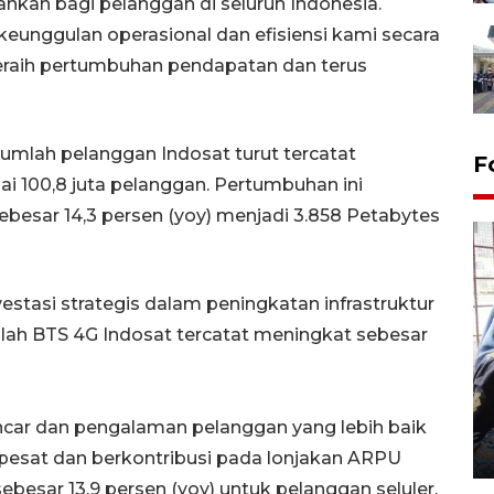
an bagi pelanggan di seluruh Indonesia.
keunggulan operasional dan efisiensi kami secara
eraih pertumbuhan pendapatan dan terus
jumlah pelanggan Indosat turut tercatat
F
i 100,8 juta pelanggan. Pertumbuhan ini
sebesar 14,3 persen (yoy) menjadi 3.858 Petabytes
vestasi strategis dalam peningkatan infrastruktur
mlah BTS 4G Indosat tercatat meningkat sebesar
Tingkat hunian hotel di
Lampung naik pada Maret
2026
ancar dan pengalaman pelanggan yang lebih baik
12 May 2026 15:06 WIB
esat dan berkontribusi pada lonjakan ARPU
esar 13,9 persen (yoy) untuk pelanggan seluler,