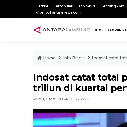
Terkini
Terpopuler
Top News
Tentang Kami
otomotif.antaranews.com
HOME
LAMPUNG 
Home
Info Bisnis
Indosat catat tot
Indosat catat total
triliun di kuartal p
Rabu, 1 Mei 2024 10:52 WIB