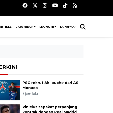
ARTIKEL
GAYA HIDUP
EKONOMI
LAINNYA
ERKINI
PSG rekrut Akliouche dari AS
Monaco
6 jam lalu
Vinicius sepakat perpanjang
kontrak dengan Real Madrid