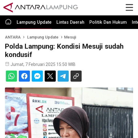
Lampung Update
Lintas Daerah
Politik Dan Hukum
In
ANTARA
Lampung Update
Mesuji
Polda Lampung: Kondisi Mesuji sudah
kondusif
Jumat, 7 Februari 2025 15:50 WIB