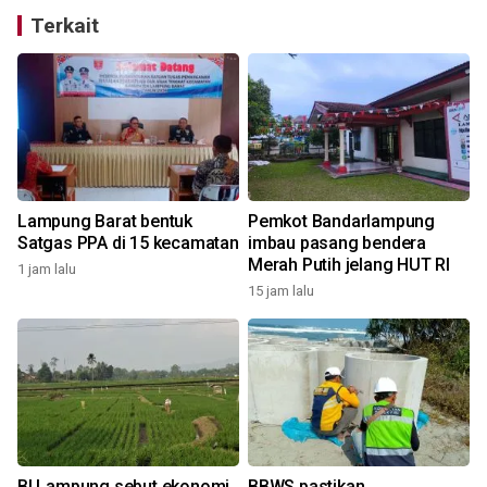
Terkait
n
Lampung Barat bentuk
Pemkot Bandarlampung
Satgas PPA di 15 kecamatan
imbau pasang bendera
Merah Putih jelang HUT RI
1 jam lalu
15 jam lalu
1
BI Lampung sebut ekonomi
BBWS pastikan