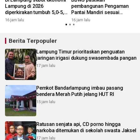
Lampung di 2026
pembangunan Pengaman
U
diperkirakan tumbuh 5,0-5,6
Pantai Mandiri sesuai
persen
standar mutu
16 jam lalu
16 jam lalu
1
Berita Terpopuler
Lampung Timur prioritaskan penguatan
jaringan irigasi dukung swasembada pangan
17 jam lalu
Pemkot Bandarlampung imbau pasang
bendera Merah Putih jelang HUT RI
15 jam lalu
Ratusan senjata api, CD porno hingga
narkoba ditemukan di sekolah swasta Jaksel
17 jam lalu