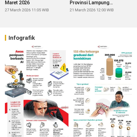
Maret 2026
Provinsi Lampung
mengucapkan Selamat Hari
27 March 2026 11:05 WIB
21 March 2026 12:00 WIB
Raya Idul Fitri 1447 H
Infografik