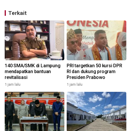
Terkait
140 SMA/SMK di Lampung
PRI targetkan 50 kursi DPR
mendapatkan bantuan
RI dan dukung program
revitalisasi
Presiden Prabowo
1 jam lalu
1 jam lalu
1