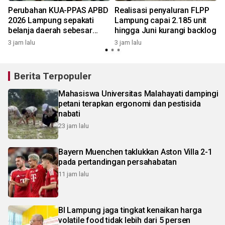
Perubahan KUA-PPAS APBD
Realisasi penyaluran FLPP
2026 Lampung sepakati
Lampung capai 2.185 unit
belanja daerah sebesar
hingga Juni kurangi backlog
Rp7,99 triliun
3 jam lalu
3 jam lalu
Berita Terpopuler
Mahasiswa Universitas Malahayati dampingi
petani terapkan ergonomi dan pestisida
nabati
23 jam lalu
Bayern Muenchen taklukkan Aston Villa 2-1
pada pertandingan persahabatan
11 jam lalu
BI Lampung jaga tingkat kenaikan harga
volatile food tidak lebih dari 5 persen