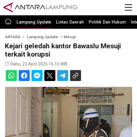
Lampung Update
Lintas Daerah
Politik Dan Hukum
In
ANTARA
Lampung Update
Mesuji
Kejari geledah kantor Bawaslu Mesuji
terkait korupsi
Rabu, 23 April 2025 16:16 WIB