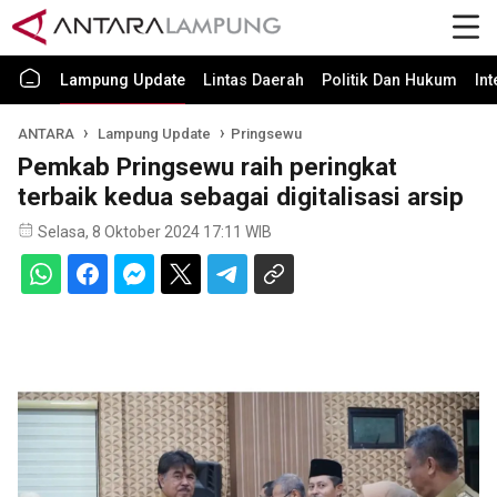
Lampung Update
Lintas Daerah
Politik Dan Hukum
In
ANTARA
Lampung Update
Pringsewu
Pemkab Pringsewu raih peringkat
terbaik kedua sebagai digitalisasi arsip
Selasa, 8 Oktober 2024 17:11 WIB