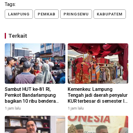
Tags:
LAMPUNG
PEMKAB
PRINGSEWU
KABUPATEM
Terkait
Sambut HUT ke-81 RI,
Kemenkeu: Lampung
Pemkot Bandarlampung
Tengah jadi daerah penyalur
bagikan 10 ribu bendera
KUR terbesar di semester I
Merah Putih
2026
1 jam lalu
1 jam lalu
6