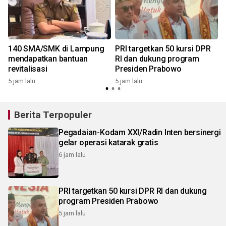
140 SMA/SMK di Lampung
PRI targetkan 50 kursi DPR
mendapatkan bantuan
RI dan dukung program
revitalisasi
Presiden Prabowo
5 jam lalu
5 jam lalu
1
Berita Terpopuler
Pegadaian-Kodam XXI/Radin Inten bersinergi
gelar operasi katarak gratis
6 jam lalu
PRI targetkan 50 kursi DPR RI dan dukung
program Presiden Prabowo
5 jam lalu