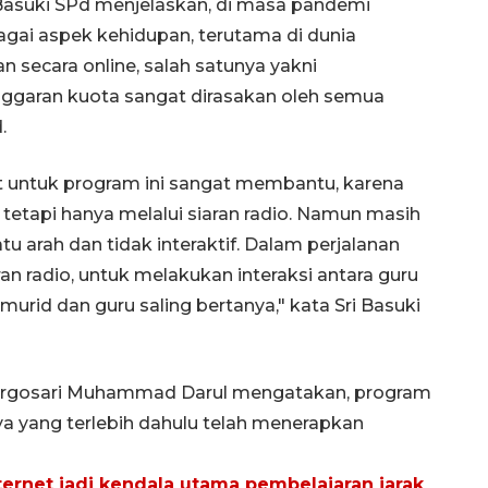
Basuki SPd menjelaskan, di masa pandemi
i aspek kehidupan, terutama di dunia
n secara online, salah satunya yakni
nggaran kuota sangat dirasakan oleh semua
.
t untuk program ini sangat membantu, karena
tetapi hanya melalui siaran radio. Namun masih
tu arah dan tidak interaktif. Dalam perjalanan
n radio, untuk melakukan interaksi antara guru
urid dan guru saling bertanya," kata Sri Basuki
Margosari Muhammad Darul mengatakan, program
nnya yang terlebih dahulu telah menerapkan
ternet jadi kendala utama pembelajaran jarak