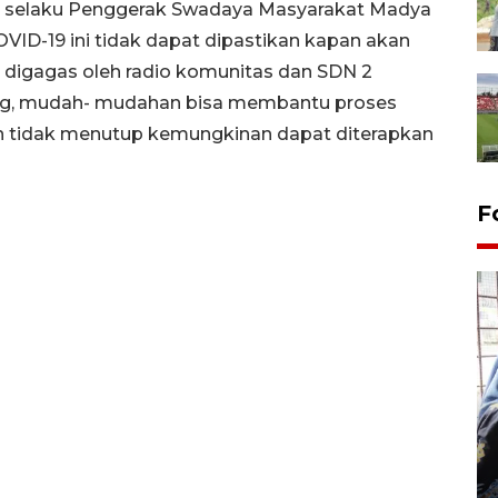
RI selaku Penggerak Swadaya Masyarakat Madya
ID-19 ini tidak dapat dipastikan kapan akan
ng digagas oleh radio komunitas dan SDN 2
ng, mudah- mudahan bisa membantu proses
an tidak menutup kemungkinan dapat diterapkan
F
Tingkat hunian hotel di
Lampung naik pada Maret
2026