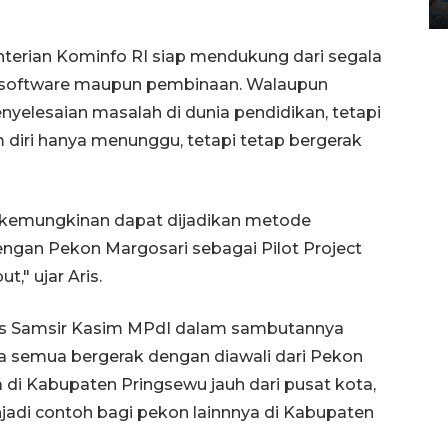
12 May 2026 15:06 WIB
terian Kominfo RI siap mendukung dari segala
, software maupun pembinaan. Walaupun
nyelesaian masalah di dunia pendidikan, tetapi
 diri hanya menunggu, tetapi tetap bergerak
p kemungkinan dapat dijadikan metode
engan Pekon Margosari sebagai Pilot Project
," ujar Aris.
rs Samsir Kasim MPdI dalam sambutannya
a semua bergerak dengan diawali dari Pekon
 di Kabupaten Pringsewu jauh dari pusat kota,
adi contoh bagi pekon lainnnya di Kabupaten