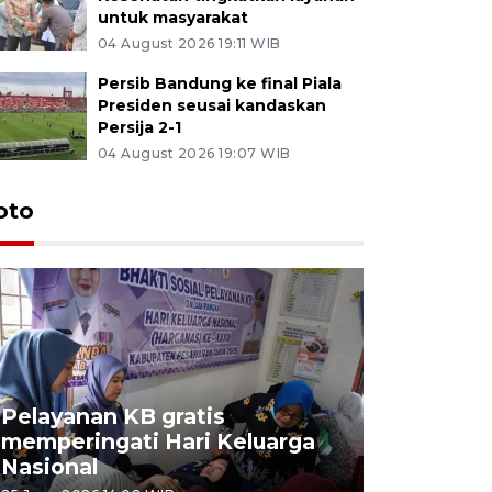
untuk masyarakat
04 August 2026 19:11 WIB
Persib Bandung ke final Piala
Presiden seusai kandaskan
Persija 2-1
04 August 2026 19:07 WIB
oto
Pelayanan KB gratis
Aksi dam
memperingati Hari Keluarga
Lampung
Nasional
MBG