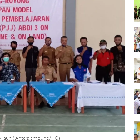
ak jauh ( Antaralampung/HO)