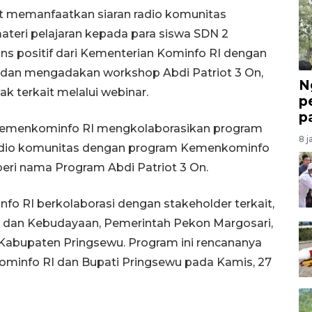
ut memanfaatkan siaran radio komunitas
eri pelajaran kepada para siswa SDN 2
ns positif dari Kementerian Kominfo RI dengan
 dan mengadakan workshop Abdi Patriot 3 On,
N
 terkait melalui webinar.
p
p
 Kemenkominfo RI mengkolaborasikan program
8 j
n radio komunitas dengan program Kemenkominfo
iberi nama Program Abdi Patriot 3 On.
o RI berkolaborasi dengan stakeholder terkait,
an dan Kebudayaan, Pemerintah Pekon Margosari,
 Kabupaten Pringsewu. Program ini rencananya
ominfo RI dan Bupati Pringsewu pada Kamis, 27