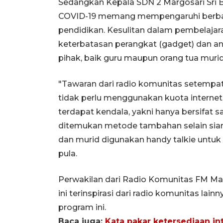
Sedangkan Kepala SDN 2 Margosari Sri 
COVID-19 memang mempengaruhi berbaga
pendidikan. Kesulitan dalam pembelajara
keterbatasan perangkat (gadget) dan a
pihak, baik guru maupun orang tua murid
"Tawaran dari radio komunitas setempa
tidak perlu menggunakan kuota internet 
terdapat kendala, yakni hanya bersifat sa
ditemukan metode tambahan selain siara
dan murid digunakan handy talkie untuk m
pula.
Perwakilan dari Radio Komunitas FM 
ini terinspirasi dari radio komunitas lai
program ini.
Baca juga:
Kata pakar ketersediaan in