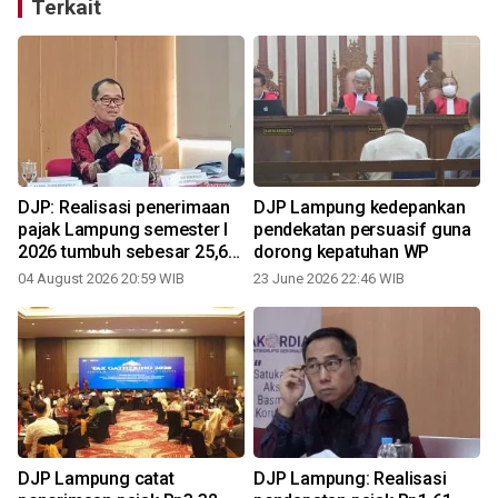
Terkait
DJP: Realisasi penerimaan
DJP Lampung kedepankan
pajak Lampung semester I
pendekatan persuasif guna
2026 tumbuh sebesar 25,61
dorong kepatuhan WP
persen
04 August 2026 20:59 WIB
23 June 2026 22:46 WIB
DJP Lampung catat
DJP Lampung: Realisasi