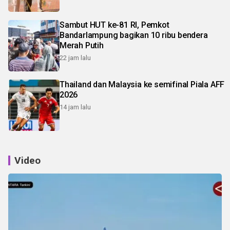
Sambut HUT ke-81 RI, Pemkot
Bandarlampung bagikan 10 ribu bendera
Merah Putih
22 jam lalu
Thailand dan Malaysia ke semifinal Piala AFF
2026
14 jam lalu
Video