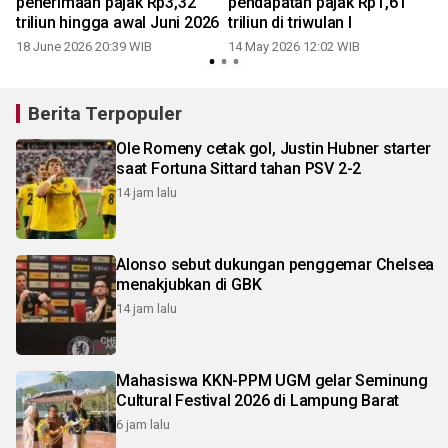
penerimaan pajak Rp3,32
pendapatan pajak Rp1,61
triliun hingga awal Juni 2026
triliun di triwulan I
18 June 2026 20:39 WIB
14 May 2026 12:02 WIB
Berita Terpopuler
Ole Romeny cetak gol, Justin Hubner starter
saat Fortuna Sittard tahan PSV 2-2
14 jam lalu
Alonso sebut dukungan penggemar Chelsea
menakjubkan di GBK
14 jam lalu
Mahasiswa KKN-PPM UGM gelar Seminung
Cultural Festival 2026 di Lampung Barat
6 jam lalu