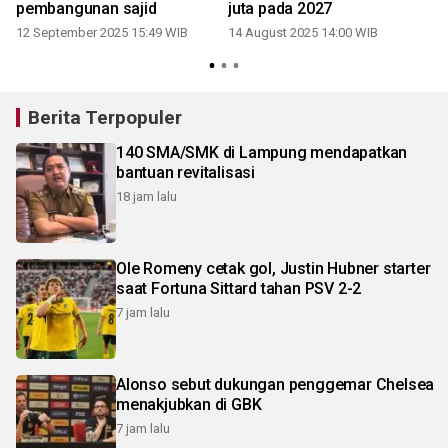
pembangunan sajid
juta pada 2027
12 September 2025 15:49 WIB
14 August 2025 14:00 WIB
Berita Terpopuler
140 SMA/SMK di Lampung mendapatkan
bantuan revitalisasi
18 jam lalu
Ole Romeny cetak gol, Justin Hubner starter
saat Fortuna Sittard tahan PSV 2-2
7 jam lalu
Alonso sebut dukungan penggemar Chelsea
menakjubkan di GBK
7 jam lalu