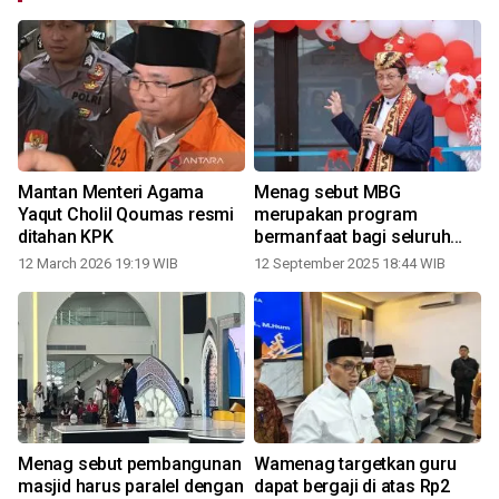
Mantan Menteri Agama
Menag sebut MBG
Yaqut Cholil Qoumas resmi
merupakan program
ditahan KPK
bermanfaat bagi seluruh
alam
12 March 2026 19:19 WIB
12 September 2025 18:44 WIB
3
Menag sebut pembangunan
Wamenag targetkan guru
h
masjid harus paralel dengan
dapat bergaji di atas Rp2