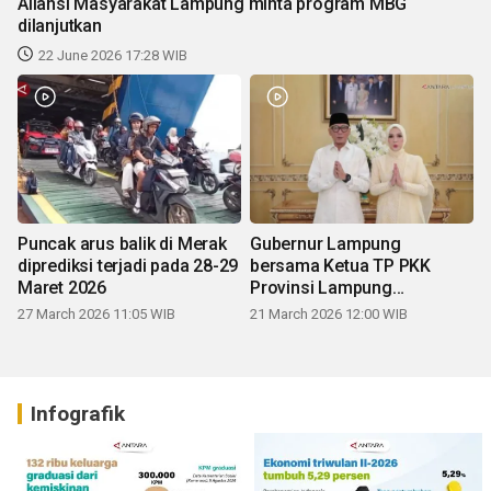
Aliansi Masyarakat Lampung minta program MBG
dilanjutkan
22 June 2026 17:28 WIB
Puncak arus balik di Merak
Gubernur Lampung
diprediksi terjadi pada 28-29
bersama Ketua TP PKK
Maret 2026
Provinsi Lampung
mengucapkan Selamat Hari
27 March 2026 11:05 WIB
21 March 2026 12:00 WIB
Raya Idul Fitri 1447 H
Infografik