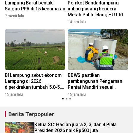
n
Lampung Barat bentuk
Pemkot Bandarlampung
Satgas PPA di 15 kecamatan
imbau pasang bendera
Merah Putih jelang HUT RI
7 menit lalu
14 jam lalu
1
BI Lampung sebut ekonomi
BBWS pastikan
Lampung di 2026
pembangunan Pengaman
U
diperkirakan tumbuh 5,0-5,6
Pantai Mandiri sesuai
persen
standar mutu
15 jam lalu
15 jam lalu
1
Berita Terpopuler
Ketua SC: Hadiah juara 2, 3, dan 4 Piala
Presiden 2026 naik Rp500 juta