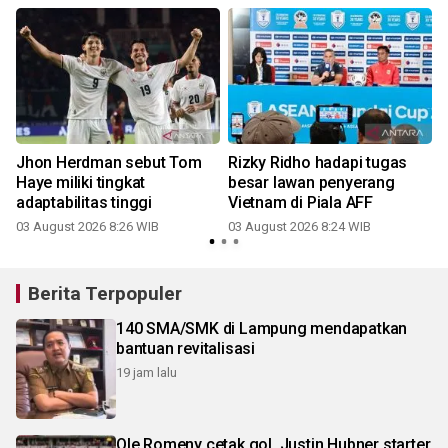
Jhon Herdman sebut Tom
Rizky Ridho hadapi tugas
Haye miliki tingkat
besar lawan penyerang
adaptabilitas tinggi
Vietnam di Piala AFF
03 August 2026 8:26 WIB
03 August 2026 8:24 WIB
3
Berita Terpopuler
140 SMA/SMK di Lampung mendapatkan
bantuan revitalisasi
19 jam lalu
Ole Romeny cetak gol, Justin Hubner starter