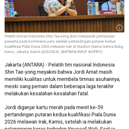
Pelatih timnas Indonesia Shin Tae-yong (kiri) menjawab pertanyaan
pewarta pada konferensi pers setelah pertandingan putaran kedua
kualifikasi Piala Dunia 2026 melawan Irak di Stadion Utama Gelora Bubg
Karno, Jakarta, Kamis (6/6/2024). (ANTARA/RAUF ADIPATI)
Jakarta (ANTARA) - Pelatih tim nasional Indonesia
Shin Tae-yong meyakini bahwa Jordi Amat masih
memiliki kualitas untuk membela timnas asuhannya,
meski sang pemain dalam beberapa laga terakhir
melakukan kesalahan-kesalahan fatal.
Jordi diganjar kartu merah pada menit ke-59
pertandingan putaran kedua kualifikasi Piala Dunia
2026 melawan Irak, Kamis, setelah ia melakukan
pelanggaran keras terhadap Youssef Wali. Saat ia