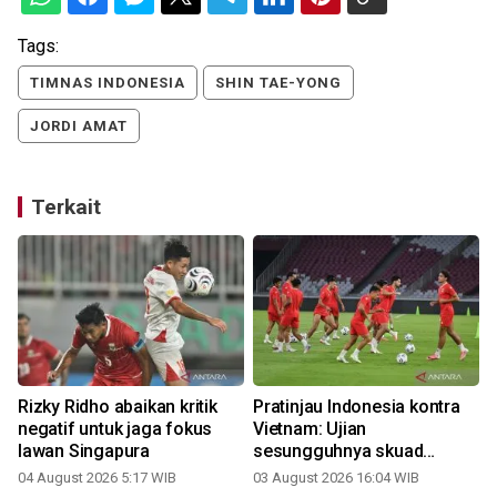
Tags:
TIMNAS INDONESIA
SHIN TAE-YONG
JORDI AMAT
Terkait
Rizky Ridho abaikan kritik
Pratinjau Indonesia kontra
negatif untuk jaga fokus
Vietnam: Ujian
lawan Singapura
sesungguhnya skuad
Garuda
04 August 2026 5:17 WIB
03 August 2026 16:04 WIB