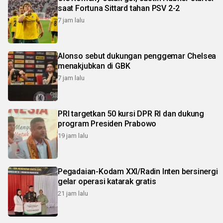
saat Fortuna Sittard tahan PSV 2-2
7 jam lalu
Alonso sebut dukungan penggemar Chelsea
menakjubkan di GBK
7 jam lalu
PRI targetkan 50 kursi DPR RI dan dukung
program Presiden Prabowo
19 jam lalu
Pegadaian-Kodam XXI/Radin Inten bersinergi
gelar operasi katarak gratis
21 jam lalu