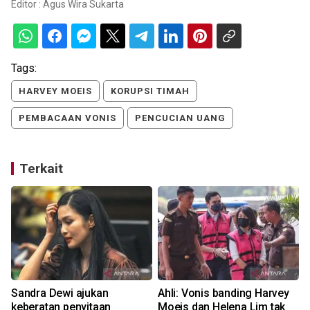
Editor :
Agus Wira Sukarta
Tags:
HARVEY MOEIS
KORUPSI TIMAH
PEMBACAAN VONIS
PENCUCIAN UANG
Terkait
Sandra Dewi ajukan
Ahli: Vonis banding Harvey
keberatan penyitaan
Moeis dan Helena Lim tak