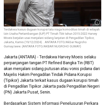
Terdakwa kasus dugaan korupsi tata niaga komoditas timah di wilayah
Izin Usaha Pertambangan (IUP) PT Timah Tbk tahun 2015-2022 Harvey
Moeis berjalan usai menjalani sidang lanjutan di Pengadilan Tipikor,
Jakarta, Kamis (19/12/2024). . ANTARA FOTO/Akbar Nugroho
Gumay/aww. (ANTARA FOTO/AKBAR NUGROHO GUMAY)
Jakarta (ANTARA) - Terdakwa Harvey Moeis selaku
perpanjangan tangan PT Refined Bangka Tin (RBT)
akan menjalani sidang putusan atau vonis pidana dari
Majelis Hakim Pengadilan Tindak Pidana Korupsi
(Tipikor) Jakarta terkait kasus dugaan korupsi timah
di Pengadilan Tipikor Jakarta pada Pengadilan Negeri
(PN) Jakarta Pusat, Senin.
Berdasarkan Sistem Informasi Penelusuran Perkara