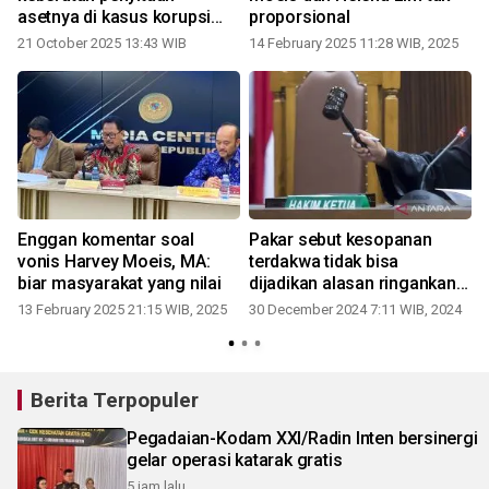
asetnya di kasus korupsi
proporsional
timah
21 October 2025 13:43 WIB
14 February 2025 11:28 WIB, 2025
Enggan komentar soal
Pakar sebut kesopanan
vonis Harvey Moeis, MA:
terdakwa tidak bisa
biar masyarakat yang nilai
dijadikan alasan ringankan
pidana
13 February 2025 21:15 WIB, 2025
30 December 2024 7:11 WIB, 2024
Berita Terpopuler
Pegadaian-Kodam XXI/Radin Inten bersinergi
gelar operasi katarak gratis
5 jam lalu