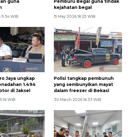
lan guna
Pemburu Begal guna tindak
n
kejahatan begal
6 9:34 WIB
15 May 2026 18:25 WIB
ro Jaya ungkap
Polisi tangkap pembunuh
enadahan 1.494
yang sembunyikan mayat
tor di Jaksel
dalam freezer di Bekasi
15:16 WIB
30 March 2026 16:33 WIB