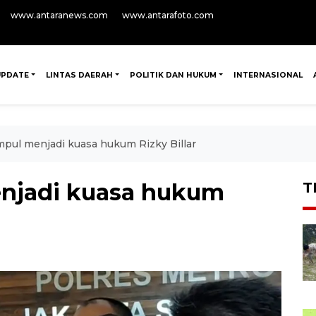
www.antaranews.com
www.antarafoto.com
UPDATE
LINTAS DAERAH
POLITIK DAN HUKUM
INTERNASIONAL
pul menjadi kuasa hukum Rizky Billar
njadi kuasa hukum
T