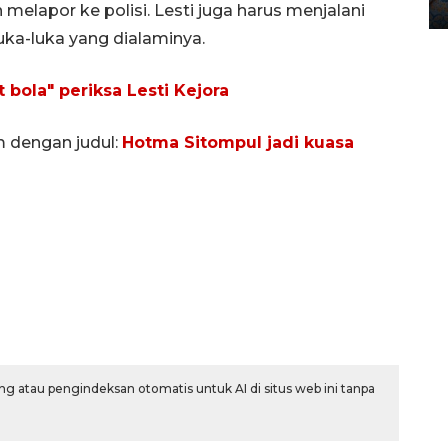
12 May 2026 15:06 WIB
 melapor ke polisi. Lesti juga harus menjalani
uka-luka yang dialaminya.
t bola" periksa Lesti Kejora
m dengan judul:
Hotma Sitompul jadi kuasa
g atau pengindeksan otomatis untuk AI di situs web ini tanpa