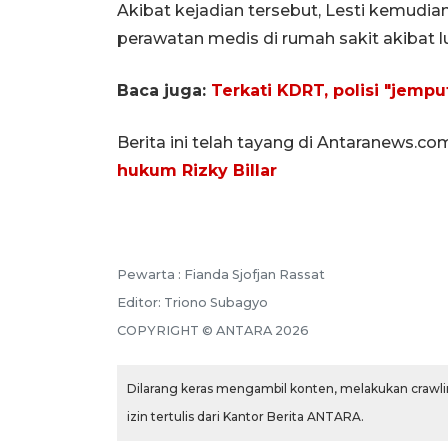
Akibat kejadian tersebut, Lesti kemudian
perawatan medis di rumah sakit akibat l
Baca juga:
Terkati KDRT, polisi "jempu
Berita ini telah tayang di Antaranews.co
hukum Rizky Billar
Pewarta :
Fianda Sjofjan Rassat
Editor:
Triono Subagyo
COPYRIGHT ©
ANTARA
2026
Dilarang keras mengambil konten, melakukan crawlin
izin tertulis dari Kantor Berita ANTARA.