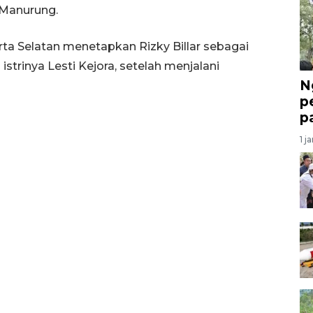
l Manurung.
ta Selatan menetapkan Rizky Billar sebagai
trinya Lesti Kejora, setelah menjalani
N
p
p
1 j