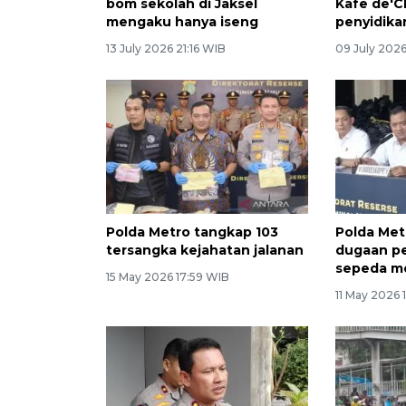
bom sekolah di Jaksel
Kafe de'C
mengaku hanya iseng
penyidika
13 July 2026 21:16 WIB
09 July 202
Polda Metro tangkap 103
Polda Met
tersangka kejahatan jalanan
dugaan p
sepeda mo
15 May 2026 17:59 WIB
11 May 2026 