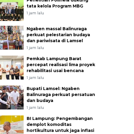
Penelitian Polinela dukung
tata kelola Program MBG
1 jam lalu
Ngaben massal Balinuraga
perkuat pelestarian budaya
dan pariwisata di Lamsel
1 jam lalu
Pemkab Lampung Barat
percepat realisasi lima proyek
rehabilitasi usai bencana
1 jam lalu
Bupati Lamsel: Ngaben
Balinuraga perkuat persatuan
dan budaya
1 jam lalu
BI Lampung: Pengembangan
demplot komoditas
hortikultura untuk jaga inflasi