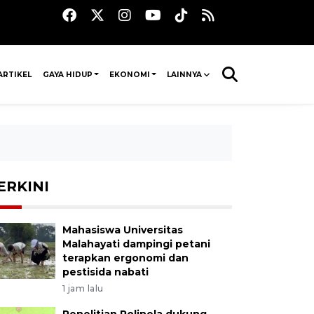
ARTIKEL
GAYA HIDUP
EKONOMI
LAINNYA
ERKINI
Mahasiswa Universitas
Malahayati dampingi petani
terapkan ergonomi dan
pestisida nabati
1 jam lalu