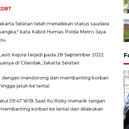
 KDRT
Jakarta Selatan telah menaikkan status saudara
sangka," kata Kabid Humas Polda Metro Jaya
bu.
F
Lesti Kejora terjadi pada 28 September 2022
uanya di Cilandak, Jakarta Selatan.
isik dengan mendorong dan membanting korban
ingga jatuh ke lantai.
kul 09.47 WIB. Saat itu Rizky menarik tangan
Tingkat hunian hotel di
membanting korban ke lantai dan dilakukan
Lampung naik pada Maret
2026