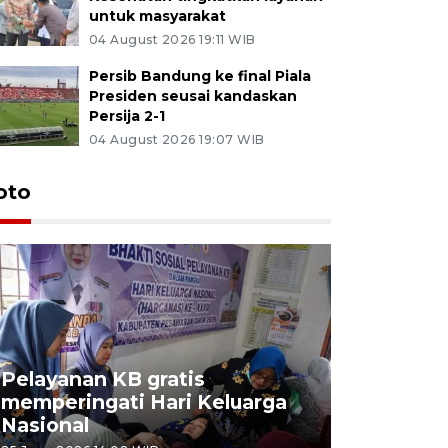
untuk masyarakat
04 August 2026 19:11 WIB
Persib Bandung ke final Piala
Presiden seusai kandaskan
Persija 2-1
04 August 2026 19:07 WIB
oto
Pelayanan KB gratis
Aksi dam
memperingati Hari Keluarga
Lampung
Nasional
MBG