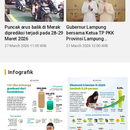
Puncak arus balik di Merak
Gubernur Lampung
diprediksi terjadi pada 28-29
bersama Ketua TP PKK
Maret 2026
Provinsi Lampung
mengucapkan Selamat Hari
27 March 2026 11:05 WIB
21 March 2026 12:00 WIB
Raya Idul Fitri 1447 H
Infografik