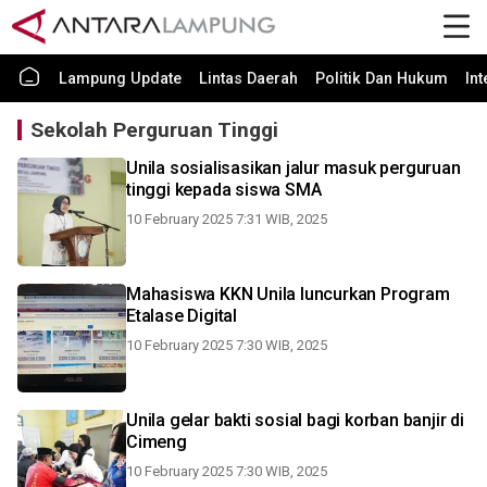
Lampung Update
Lintas Daerah
Politik Dan Hukum
In
Sekolah Perguruan Tinggi
Unila sosialisasikan jalur masuk perguruan
tinggi kepada siswa SMA
10 February 2025 7:31 WIB, 2025
Mahasiswa KKN Unila luncurkan Program
Etalase Digital
10 February 2025 7:30 WIB, 2025
Unila gelar bakti sosial bagi korban banjir di
Cimeng
10 February 2025 7:30 WIB, 2025