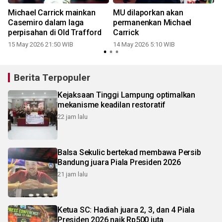
Michael Carrick mainkan
MU dilaporkan akan
Casemiro dalam laga
permanenkan Michael
perpisahan di Old Trafford
Carrick
15 May 2026 21:50 WIB
14 May 2026 5:10 WIB
2
Berita Terpopuler
Kejaksaan Tinggi Lampung optimalkan
mekanisme keadilan restoratif
22 jam lalu
Balsa Sekulic bertekad membawa Persib
Bandung juara Piala Presiden 2026
21 jam lalu
Ketua SC: Hadiah juara 2, 3, dan 4 Piala
Presiden 2026 naik Rp500 juta