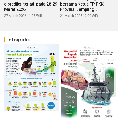
diprediksi terjadi pada 28-29
bersama Ketua TP PKK
Maret 2026
Provinsi Lampung
mengucapkan Selamat Hari
27 March 2026 11:05 WIB
21 March 2026 12:00 WIB
Raya Idul Fitri 1447 H
Infografik