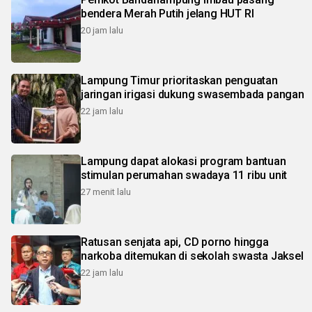
bendera Merah Putih jelang HUT RI
20 jam lalu
Lampung Timur prioritaskan penguatan
jaringan irigasi dukung swasembada pangan
22 jam lalu
Lampung dapat alokasi program bantuan
stimulan perumahan swadaya 11 ribu unit
27 menit lalu
Ratusan senjata api, CD porno hingga
narkoba ditemukan di sekolah swasta Jaksel
22 jam lalu