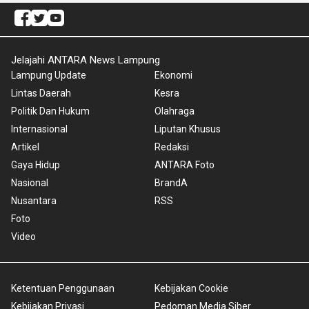
Jelajahi ANTARA News Lampung
Lampung Update
Ekonomi
Lintas Daerah
Kesra
Politik Dan Hukum
Olahraga
Internasional
Liputan Khusus
Artikel
Redaksi
Gaya Hidup
ANTARA Foto
Nasional
BrandA
Nusantara
RSS
Foto
Video
Ketentuan Penggunaan
Kebijakan Cookie
Kebijakan Privasi
Pedoman Media Siber