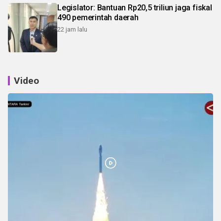
Legislator: Bantuan Rp20,5 triliun jaga fiskal
490 pemerintah daerah
22 jam lalu
Video