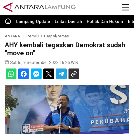
Lampung Update
Lintas Daerah
Politik Dan Hukum
In
ANTARA
Pemilu
Parpol/ormas
AHY kembali tegaskan Demokrat sudah
"move on"
Sabtu, 9 September 2023 16:25 WIB