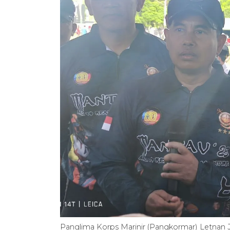
Panglima Korps Marinir (Pangkormar) Letnan J