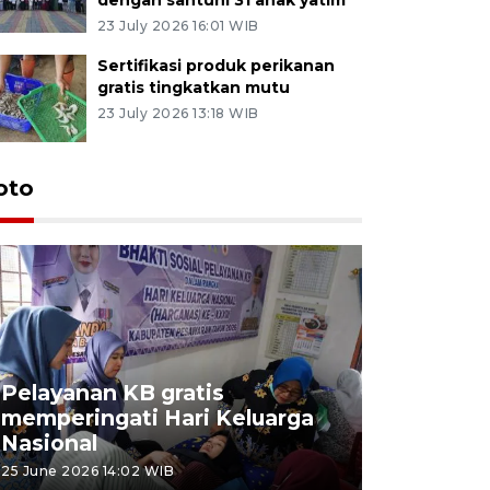
23 July 2026 16:01 WIB
Sertifikasi produk perikanan
gratis tingkatkan mutu
23 July 2026 13:18 WIB
oto
Pelayanan KB gratis
Aksi dam
memperingati Hari Keluarga
Lampung
Nasional
MBG
25 June 2026 14:02 WIB
22 June 2026 