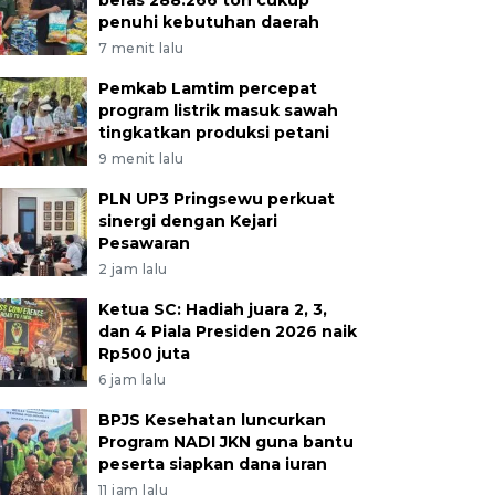
beras 288.266 ton cukup
penuhi kebutuhan daerah
7 menit lalu
Pemkab Lamtim percepat
program listrik masuk sawah
tingkatkan produksi petani
9 menit lalu
PLN UP3 Pringsewu perkuat
sinergi dengan Kejari
Pesawaran
2 jam lalu
Ketua SC: Hadiah juara 2, 3,
dan 4 Piala Presiden 2026 naik
Rp500 juta
6 jam lalu
BPJS Kesehatan luncurkan
Program NADI JKN guna bantu
peserta siapkan dana iuran
11 jam lalu