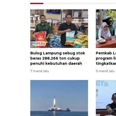
Bulog Lampung sebug stok
Pemkab L
beras 288.266 ton cukup
program l
penuhi kebutuhan daerah
tingkatka
7 menit lalu
9 menit lalu