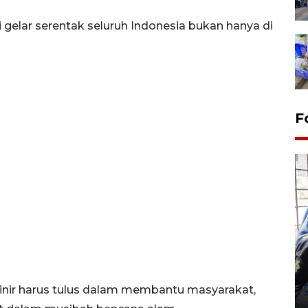
 gelar serentak seluruh Indonesia bukan hanya di
F
Tingkat hunian hotel di
Lampung naik pada Maret
2026
inir harus tulus dalam membantu masyarakat,
12 May 2026 15:06 WIB