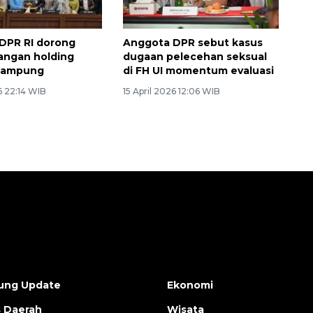
 DPR RI dorong
Anggota DPR sebut kasus
ngan holding
dugaan pelecehan seksual
Lampung
di FH UI momentum evaluasi
6 22:14 WIB
15 April 2026 12:06 WIB
ung Update
Ekonomi
s Daerah
Wisata