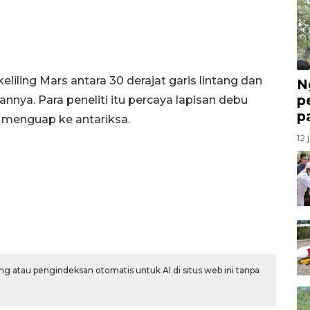
keliling Mars antara 30 derajat garis lintang dan
N
p
annya. Para peneliti itu percaya lapisan debu
p
k menguap ke antariksa.
12 
g atau pengindeksan otomatis untuk AI di situs web ini tanpa