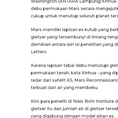
Washington (ANTARA Lampung/Xinhua-OA
debu permukaan Mars secara mengejutk
cukup untuk menutup seluruh planet terse
Mars memiliki lapisan es kutub yang ber
gletser yang tersembunyi di lintang teng
demikian antara lain isi penelitian yang 
Letters.
Karena lapisan tebal debu menutupi gletse
permukaan tanah, kata Xinhua --yang dip
radar dari satelit AS, Mars Reconnaissan
terbuat dari air yang membeku.
Kini, para peneliti di Niels Bohr Institu
gletser itu dan jumlah air di gletser 
yang digabung dengan model aliran es.