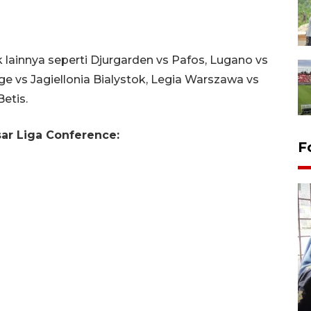
k lainnya seperti Djurgarden vs Pafos, Lugano vs
gge vs Jagiellonia Bialystok, Legia Warszawa vs
etis.
sar Liga Conference:
F
Tingkat hunian hotel di
Lampung naik pada Maret
2026