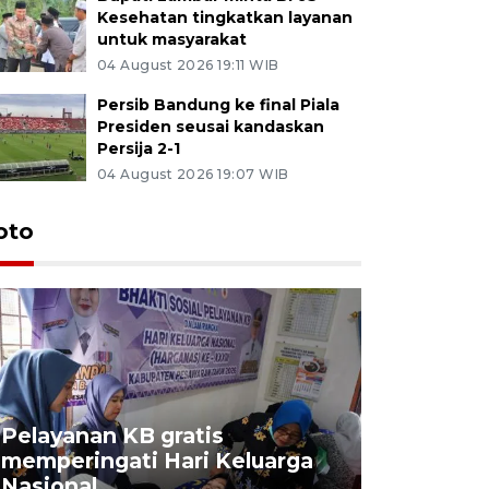
Kesehatan tingkatkan layanan
untuk masyarakat
04 August 2026 19:11 WIB
Persib Bandung ke final Piala
Presiden seusai kandaskan
Persija 2-1
04 August 2026 19:07 WIB
oto
Pelayanan KB gratis
Aksi dam
memperingati Hari Keluarga
Lampung
Nasional
MBG