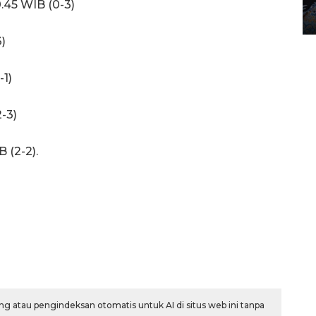
0.45 WIB (0-3)
12 May 2026 15:06 WIB
)
1)
-3)
 (2-2).
g atau pengindeksan otomatis untuk AI di situs web ini tanpa