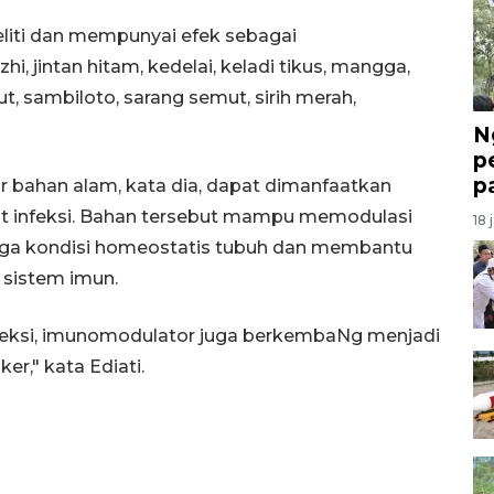
eliti dan mempunyai efek sebagai
i, jintan hitam, kedelai, keladi tikus, mangga,
, sambiloto, sarang semut, sirih merah,
N
p
p
ahan alam, kata dia, dapat dimanfaatkan
it infeksi. Bahan tersebut mampu memodulasi
18 
aga kondisi homeostatis tubuh dan membantu
sistem imun.
nfeksi, imunomodulator juga berkembaNg menjadi
r," kata Ediati.