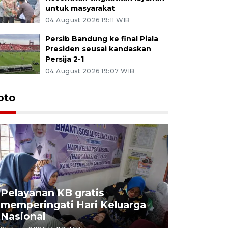
untuk masyarakat
04 August 2026 19:11 WIB
Persib Bandung ke final Piala
Presiden seusai kandaskan
Persija 2-1
04 August 2026 19:07 WIB
oto
Pelayanan KB gratis
Aksi dam
memperingati Hari Keluarga
Lampung
Nasional
MBG