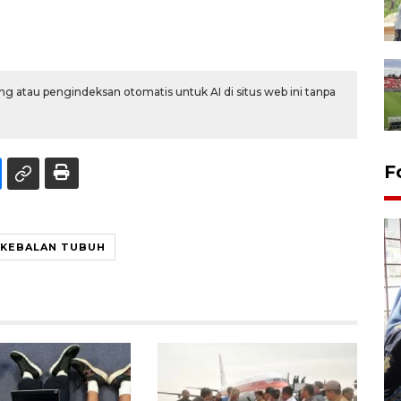
g atau pengindeksan otomatis untuk AI di situs web ini tanpa
F
EKEBALAN TUBUH
Tingkat hunian hotel di
Lampung naik pada Maret
2026