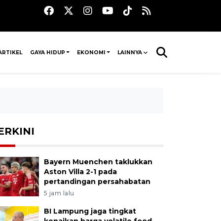
ARTIKEL
GAYA HIDUP
EKONOMI
LAINNYA
ERKINI
Bayern Muenchen taklukkan
Aston Villa 2-1 pada
pertandingan persahabatan
5 jam lalu
BI Lampung jaga tingkat