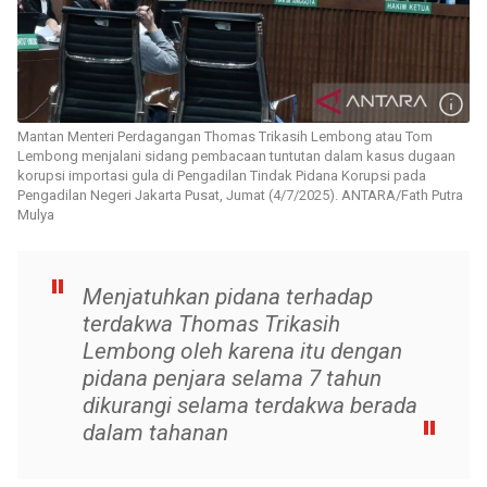
Mantan Menteri Perdagangan Thomas Trikasih Lembong atau Tom
Lembong menjalani sidang pembacaan tuntutan dalam kasus dugaan
korupsi importasi gula di Pengadilan Tindak Pidana Korupsi pada
Pengadilan Negeri Jakarta Pusat, Jumat (4/7/2025). ANTARA/Fath Putra
Mulya
Menjatuhkan pidana terhadap
terdakwa Thomas Trikasih
Lembong oleh karena itu dengan
pidana penjara selama 7 tahun
dikurangi selama terdakwa berada
dalam tahanan