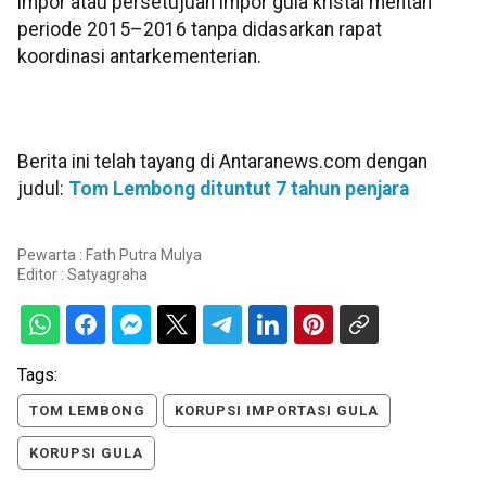
impor atau persetujuan impor gula kristal mentah
periode 2015–2016 tanpa didasarkan rapat
koordinasi antarkementerian.
Berita ini telah tayang di Antaranews.com dengan
judul:
Tom Lembong dituntut 7 tahun penjara
Pewarta : Fath Putra Mulya
Editor :
Satyagraha
Tags:
TOM LEMBONG
KORUPSI IMPORTASI GULA
KORUPSI GULA