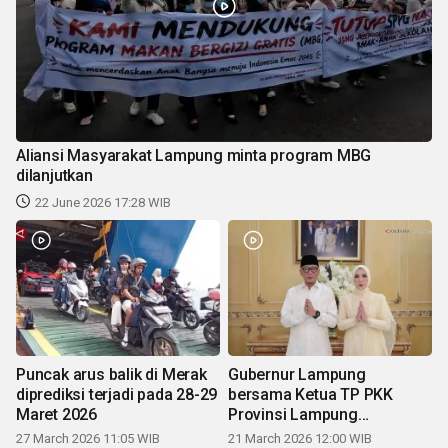
Aliansi Masyarakat Lampung minta program MBG
dilanjutkan
22 June 2026 17:28 WIB
Puncak arus balik di Merak
Gubernur Lampung
diprediksi terjadi pada 28-29
bersama Ketua TP PKK
Maret 2026
Provinsi Lampung
mengucapkan Selamat Hari
27 March 2026 11:05 WIB
21 March 2026 12:00 WIB