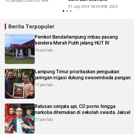
10 January 2026 5:07 WIB
31 July 2025 18:34 WIB, 2025
2
Berita Terpopuler
Pemkot Bandarlampung imbau pasang
bendera Merah Putih jelang HUT RI
16 jam lalu
Lampung Timur prioritaskan penguatan
jaringan irigasi dukung swasembada pangan
17 jam lalu
Ratusan senjata api, CD porno hingga
narkoba ditemukan di sekolah swasta Jaksel
17 jam lalu