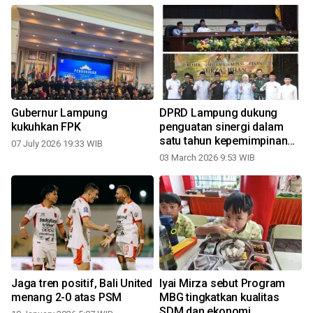
Gubernur Lampung
DPRD Lampung dukung
kukuhkan FPK
penguatan sinergi dalam
satu tahun kepemimpinan
07 July 2026 19:33 WIB
Mirza-Jihan
03 March 2026 9:53 WIB
Jaga tren positif, Bali United
Iyai Mirza sebut Program
menang 2-0 atas PSM
MBG tingkatkan kualitas
SDM dan ekonomi