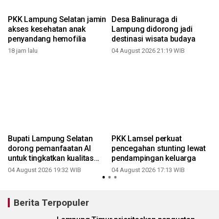
PKK Lampung Selatan jamin
Desa Balinuraga di
akses kesehatan anak
Lampung didorong jadi
penyandang hemofilia
destinasi wisata budaya
18 jam lalu
04 August 2026 21:19 WIB
Bupati Lampung Selatan
PKK Lamsel perkuat
dorong pemanfaatan AI
pencegahan stunting lewat
untuk tingkatkan kualitas
pendampingan keluarga
SDM
04 August 2026 19:32 WIB
04 August 2026 17:13 WIB
Berita Terpopuler