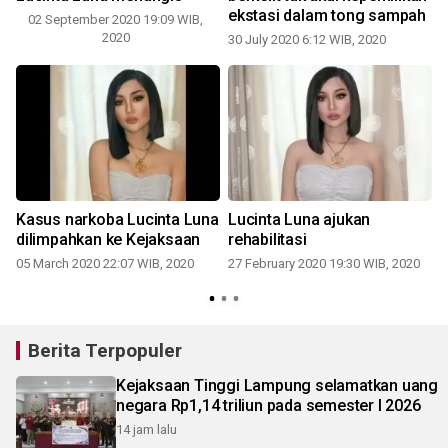
ekstasi dalam tong sampah
02 September 2020 19:09 WIB,
2020
30 July 2020 6:12 WIB, 2020
1
Kasus narkoba Lucinta Luna
Lucinta Luna ajukan
dilimpahkan ke Kejaksaan
rehabilitasi
05 March 2020 22:07 WIB, 2020
27 February 2020 19:30 WIB, 2020
1
Berita Terpopuler
Kejaksaan Tinggi Lampung selamatkan uang
negara Rp1,14 triliun pada semester I 2026
14 jam lalu