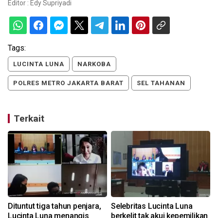
Editor :
Edy Supriyadi
Tags:
LUCINTA LUNA
NARKOBA
POLRES METRO JAKARTA BARAT
SEL TAHANAN
Terkait
Dituntut tiga tahun penjara,
Selebritas Lucinta Luna
Lucinta Luna menangis
berkelit tak akui kepemilikan