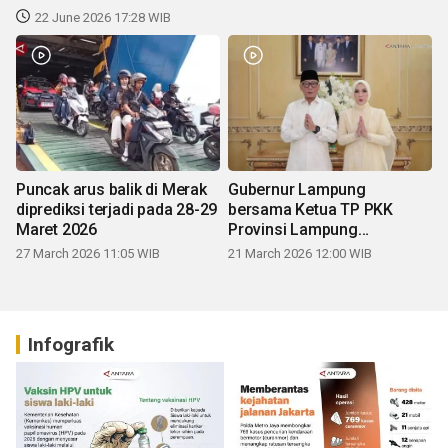
22 June 2026 17:28 WIB
Puncak arus balik di Merak
Gubernur Lampung
diprediksi terjadi pada 28-29
bersama Ketua TP PKK
Maret 2026
Provinsi Lampung
mengucapkan Selamat Hari
27 March 2026 11:05 WIB
21 March 2026 12:00 WIB
Raya Idul Fitri 1447 H
Infografik