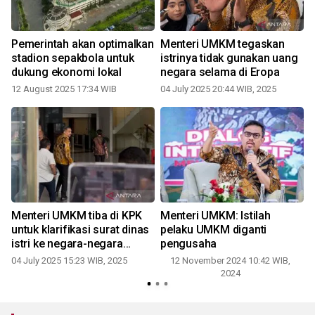
Pemerintah akan optimalkan
Menteri UMKM tegaskan
stadion sepakbola untuk
istrinya tidak gunakan uang
dukung ekonomi lokal
negara selama di Eropa
12 August 2025 17:34 WIB
04 July 2025 20:44 WIB, 2025
Menteri UMKM tiba di KPK
Menteri UMKM: Istilah
n
untuk klarifikasi surat dinas
pelaku UMKM diganti
istri ke negara-negara
pengusaha
Eropa
04 July 2025 15:23 WIB, 2025
12 November 2024 10:42 WIB,
2024