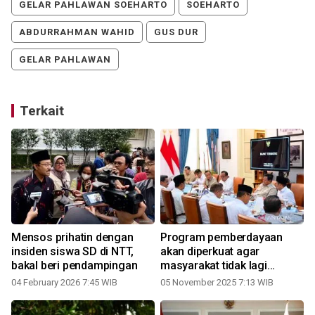
GELAR PAHLAWAN SOEHARTO
SOEHARTO
ABDURRAHMAN WAHID
GUS DUR
GELAR PAHLAWAN
Terkait
Mensos prihatin dengan
Program pemberdayaan
insiden siswa SD di NTT,
akan diperkuat agar
bakal beri pendampingan
masyarakat tidak lagi
bergantung bansos
04 February 2026 7:45 WIB
05 November 2025 7:13 WIB
2