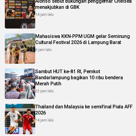
Alonso sebut dukungan penggemar Chelsea
menakjubkan di GBK
14 jam lalu
Mahasiswa KKN-PPM UGM gelar Seminung
Cultural Festival 2026 di Lampung Barat
6 jam lalu
Sambut HUT ke-81 RI, Pemkot
Bandarlampung bagikan 10 ribu bendera
Merah Putih
22 jam lalu
Thailand dan Malaysia ke semifinal Piala AFF
2026
14 jam lalu