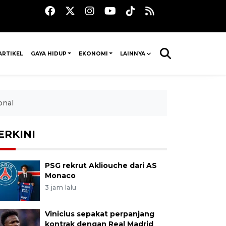
ARTIKEL
GAYA HIDUP
EKONOMI
LAINNYA
onal
ERKINI
PSG rekrut Akliouche dari AS
Monaco
3 jam lalu
Vinicius sepakat perpanjang
kontrak dengan Real Madrid