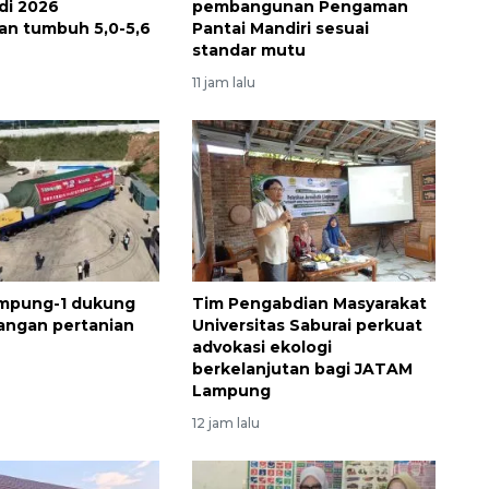
di 2026
pembangunan Pengaman
kan tumbuh 5,0-5,6
Pantai Mandiri sesuai
standar mutu
11 jam lalu
ampung-1 dukung
Tim Pengabdian Masyarakat
ngan pertanian
Universitas Saburai perkuat
advokasi ekologi
berkelanjutan bagi JATAM
Lampung
12 jam lalu