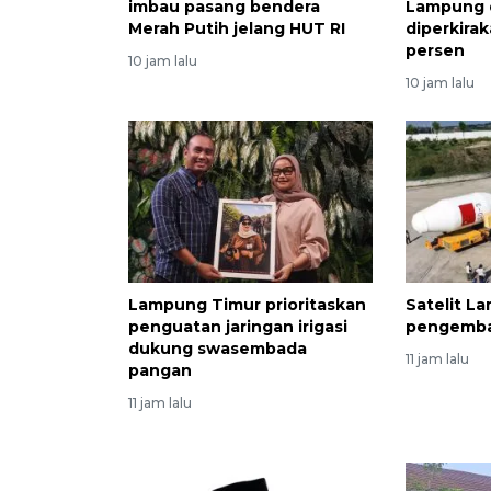
imbau pasang bendera
Lampung 
Merah Putih jelang HUT RI
diperkira
persen
10 jam lalu
10 jam lalu
Lampung Timur prioritaskan
Satelit L
penguatan jaringan irigasi
pengemba
dukung swasembada
11 jam lalu
pangan
11 jam lalu