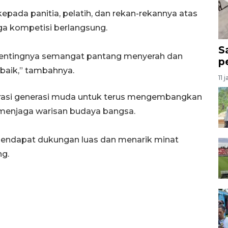
pada panitia, pelatih, dan rekan-rekannya atas
a kompetisi berlangsung.
S
 pentingnya semangat pantang menyerah dan
p
rbaik,” tambahnya.
11 
pirasi generasi muda untuk terus mengembangkan
an menjaga warisan budaya bangsa.
 mendapat dukungan luas dan menarik minat
g.