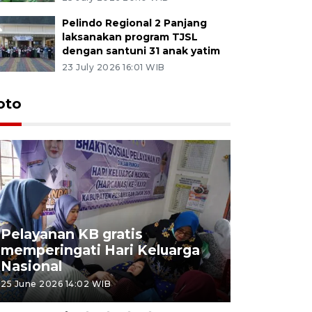
Pelindo Regional 2 Panjang
laksanakan program TJSL
dengan santuni 31 anak yatim
23 July 2026 16:01 WIB
oto
Pelayanan KB gratis
Aksi dam
memperingati Hari Keluarga
Lampung
Nasional
MBG
25 June 2026 14:02 WIB
22 June 2026 