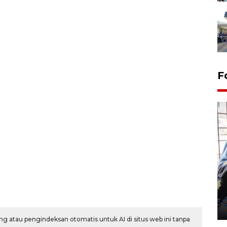
F
Tingkat hunian hotel di
Lampung naik pada Maret
2026
12 May 2026 15:06 WIB
g atau pengindeksan otomatis untuk AI di situs web ini tanpa