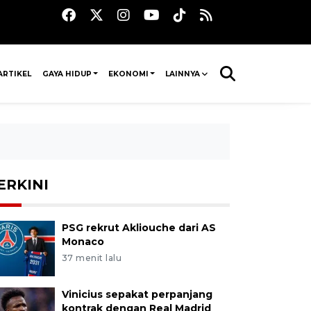
ARTIKEL
GAYA HIDUP
EKONOMI
LAINNYA
ERKINI
PSG rekrut Akliouche dari AS
Monaco
37 menit lalu
Vinicius sepakat perpanjang
kontrak dengan Real Madrid