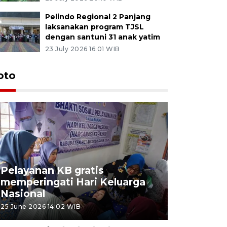
Pelindo Regional 2 Panjang
laksanakan program TJSL
dengan santuni 31 anak yatim
23 July 2026 16:01 WIB
oto
Pelayanan KB gratis
Aksi dam
memperingati Hari Keluarga
Lampung
Nasional
MBG
25 June 2026 14:02 WIB
22 June 2026 