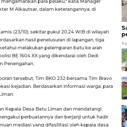
l mengamankan para pelaku," kata Manager
kter M Alkautsar, dalam keterangannya, di
S
amis (23/10), sekitar pukul 20.24 WIB di wilayah
p
rdasarkan hasil penelusuran di lapangan, tiga
9 j
1) diketahui melakukan pelemparan batu ke arah
lisi BE 1604 XX yang dikendarai oleh Dedi
an Penengahan.
poran tersebut, Tim BKO 232 bersama Tim Bravo
okasi kejadian. Berdasarkan informasi warga, para
Liman.
an Kepala Desa Batu Liman dan mendatangi
mengakui perbuatannya dan berjanji untuk hadir
an mediasi yang difasilitasi oleh kepala desa