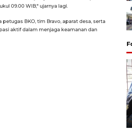
ul 09.00 WIB," ujarnya lagi.
a petugas BKO, tim Bravo, aparat desa, serta
sipasi aktif dalam menjaga keamanan dan
F
Tingkat hunian hotel di
Lampung naik pada Maret
2026
12 May 2026 15:06 WIB