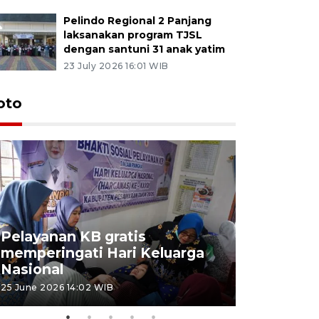
Pelindo Regional 2 Panjang
laksanakan program TJSL
dengan santuni 31 anak yatim
23 July 2026 16:01 WIB
oto
Pelayanan KB gratis
Aksi dam
memperingati Hari Keluarga
Lampung
Nasional
MBG
25 June 2026 14:02 WIB
22 June 2026 