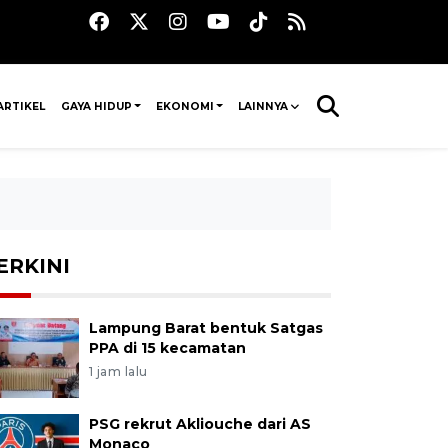
ARTIKEL
GAYA HIDUP
EKONOMI
LAINNYA
ERKINI
Lampung Barat bentuk Satgas
PPA di 15 kecamatan
1 jam lalu
PSG rekrut Akliouche dari AS
Monaco