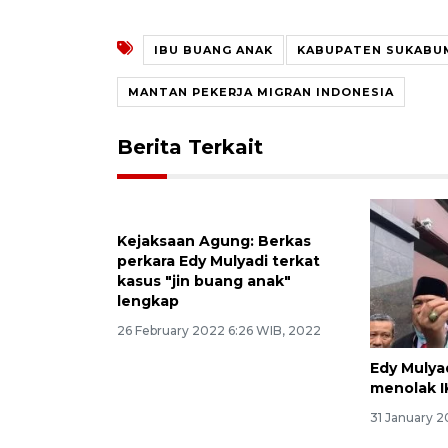
IBU BUANG ANAK
KABUPATEN SUKABU
MANTAN PEKERJA MIGRAN INDONESIA
Berita Terkait
Kejaksaan Agung: Berkas
Edy Mulya
perkara Edy Mulyadi terkat
menolak 
kasus "jin buang anak"
31 January 2
lengkap