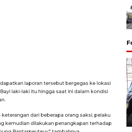
F
apatkan laporan tersebut bergegas ke lokasi
ayi laki-laki itu hingga saat ini dalam kondisi
Tingkat hunian hotel di
n.
Lampung naik pada Maret
2026
 keterangan dari beberapa orang saksi, pelaku
12 May 2026 15:06 WIB
ang kemudian dilakukan penangkapan terhadap
pung Bantarpeuteuy," tambahnya.