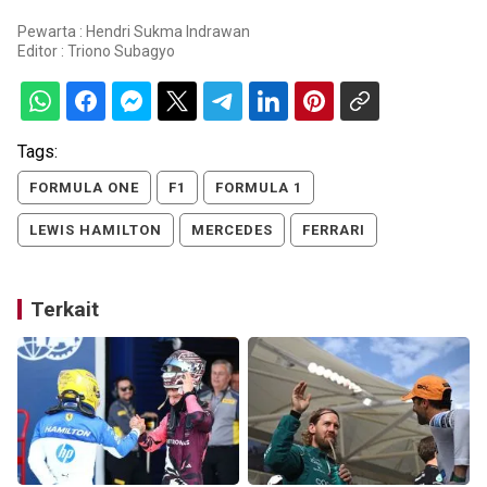
Pewarta : Hendri Sukma Indrawan
Editor :
Triono Subagyo
Tags:
FORMULA ONE
F1
FORMULA 1
LEWIS HAMILTON
MERCEDES
FERRARI
Terkait