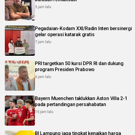
5 jam lalu
Pegadaian-Kodam XXI/Radin Inten bersinergi
gelar operasi katarak gratis
7 jam lalu
PRI targetkan 50 kursi DPR RI dan dukung
program Presiden Prabowo
6 jam lalu
Bayern Muenchen taklukkan Aston Villa 2-1
pada pertandingan persahabatan
15 jam lalu
BI Lampung jaga tingkat kenaikan harga