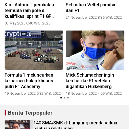
t
Kimi Antonelli pembalap
Sebastian Vettel pamitan
termuda raih pole di
dari F1
kualifikasi sprint F1 GP
21 November 2022 8:36 WIB, 2022
Miami 2025
03 May 2025 6:40 WIB, 2025
i
Formula 1 meluncurkan
Mick Schumacher ingin
kejuaraan balap khusus
kembali ke F1 setelah
putri F1 Academy
digantikan Hulkenberg
19 November 2022 5:32 WIB, 2022
18 November 2022 4:59 WIB, 2022
Berita Terpopuler
140 SMA/SMK di Lampung mendapatkan
bantuan revitalisasi