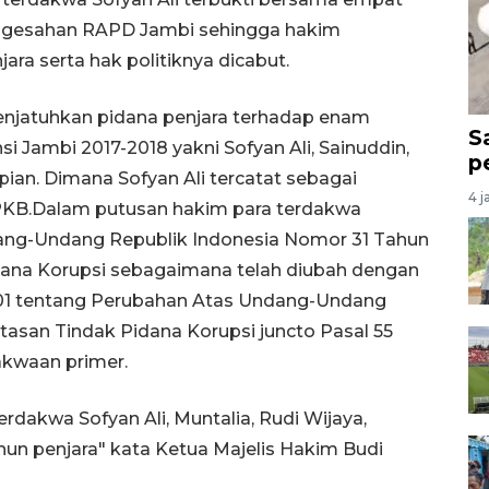
ngesahan RAPD Jambi sehingga hakim
a serta hak politiknya dicabut.
enjatuhkan pidana penjara terhadap enam
S
 Jambi 2017-2018 yakni Sofyan Ali, Sainuddin,
p
pian. Dimana Sofyan Ali tercatat sebagai
4 j
 PKB.Dalam putusan hakim para terdakwa
ndang-Undang Republik Indonesia Nomor 31 Tahun
ana Korupsi sebagaimana telah diubah dengan
1 tentang Perubahan Atas Undang-Undang
asan Tindak Pidana Korupsi juncto Pasal 55
akwaan primer.
rdakwa Sofyan Ali, Muntalia, Rudi Wijaya,
un penjara" kata Ketua Majelis Hakim Budi