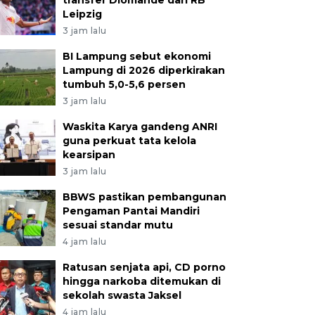
transfer Diomande dari RB
Leipzig
3 jam lalu
BI Lampung sebut ekonomi
Lampung di 2026 diperkirakan
tumbuh 5,0-5,6 persen
3 jam lalu
Waskita Karya gandeng ANRI
guna perkuat tata kelola
kearsipan
3 jam lalu
BBWS pastikan pembangunan
Pengaman Pantai Mandiri
sesuai standar mutu
4 jam lalu
Ratusan senjata api, CD porno
hingga narkoba ditemukan di
sekolah swasta Jaksel
4 jam lalu