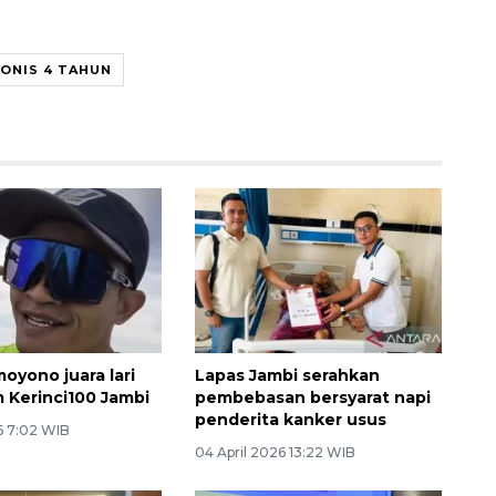
VONIS 4 TAHUN
oyono juara lari
Lapas Jambi serahkan
m Kerinci100 Jambi
pembebasan bersyarat napi
penderita kanker usus
6 7:02 WIB
04 April 2026 13:22 WIB