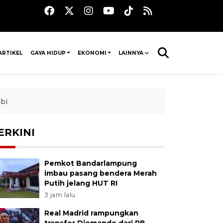
ARTIKEL
GAYA HIDUP
EKONOMI
LAINNYA
bi
ERKINI
Pemkot Bandarlampung
imbau pasang bendera Merah
Putih jelang HUT RI
3 jam lalu
Real Madrid rampungkan