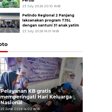
Persib
23 July 2026 20:10 WIB
Pelindo Regional 2 Panjang
laksanakan program TJSL
dengan santuni 31 anak yatim
23 July 2026 16:01 WIB
oto
Pelayanan KB gratis
Aksi dam
memperingati Hari Keluarga
Lampung
Nasional
MBG
25 June 2026 14:02 WIB
22 June 2026 