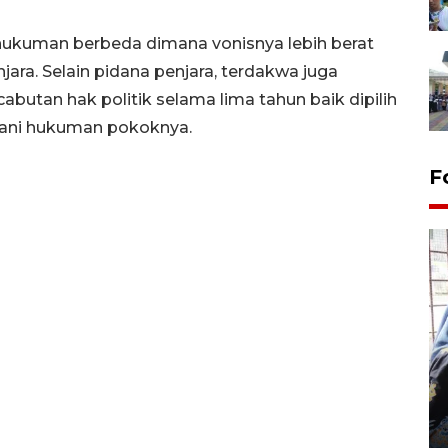
hukuman berbeda dimana vonisnya lebih berat
ara. Selain pidana penjara, terdakwa juga
utan hak politik selama lima tahun baik dipilih
alani hukuman pokoknya.
F
Tingkat hunian hotel di
Lampung naik pada Maret
2026
12 May 2026 15:06 WIB