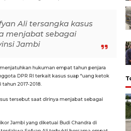
yan Ali tersangka kasus
ya menjabat sebagai
insi Jambi
r menjatuhkan hukuman empat tahun penjara
nggota DPR RI terkait kasus suap "uang ketok
T
 tahun 2017-2018.
sus tersebut saat dirinya menjabat sebagai
kor Jambi yang diketuai Budi Chandra di
a terdakwa Sofyan Ali terbukti bersama empat