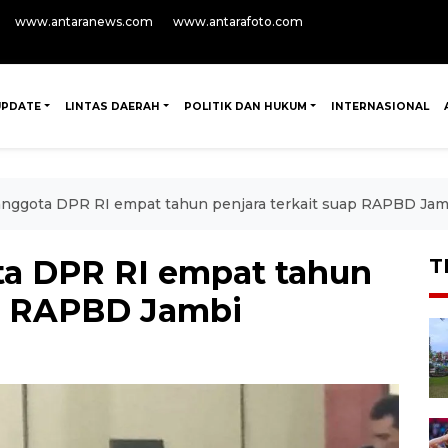
www.antaranews.com
www.antarafoto.com
UPDATE
LINTAS DAERAH
POLITIK DAN HUKUM
INTERNASIONAL
anggota DPR RI empat tahun penjara terkait suap RAPBD Jam
ta DPR RI empat tahun
T
ap RAPBD Jambi