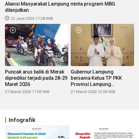
Aliansi Masyarakat Lampung minta program MBG
dilanjutkan
22 June 2026 17:28 WIB
Puncak arus balik di Merak
Gubernur Lampung
diprediksi terjadi pada 28-29
bersama Ketua TP PKK
Maret 2026
Provinsi Lampung
mengucapkan Selamat Hari
27 March 2026 11:05 WIB
21 March 2026 12:00 WIB
Raya Idul Fitri 1447 H
Infografik