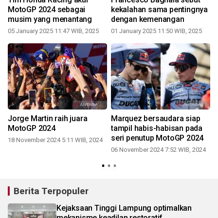
MotoGP 2024 sebagai
kekalahan sama pentingnya
musim yang menantang
dengan kemenangan
05 January 2025 11:47 WIB, 2025
01 January 2025 11:50 WIB, 2025
Jorge Martin raih juara
Marquez bersaudara siap
MotoGP 2024
tampil habis-habisan pada
seri penutup MotoGP 2024
4
18 November 2024 5:11 WIB, 2024
06 November 2024 7:52 WIB, 2024
Berita Terpopuler
Kejaksaan Tinggi Lampung optimalkan
mekanisme keadilan restoratif