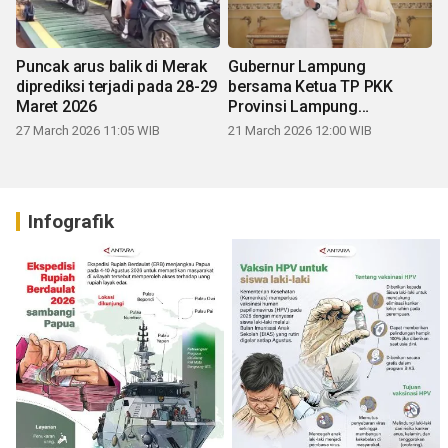
Puncak arus balik di Merak
Gubernur Lampung
diprediksi terjadi pada 28-29
bersama Ketua TP PKK
Maret 2026
Provinsi Lampung
mengucapkan Selamat Hari
27 March 2026 11:05 WIB
21 March 2026 12:00 WIB
Raya Idul Fitri 1447 H
Infografik