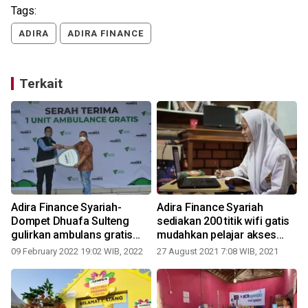
Tags:
ADIRA
ADIRA FINANCE
Terkait
Adira Finance Syariah-
Adira Finance Syariah
Dompet Dhuafa Sulteng
sediakan 200 titik wifi gatis
gulirkan ambulans gratis
mudahkan pelajar akses
bagi warga Palu
belajar jarak jauh
09 February 2022 19:02 WIB, 2022
27 August 2021 7:08 WIB, 2021