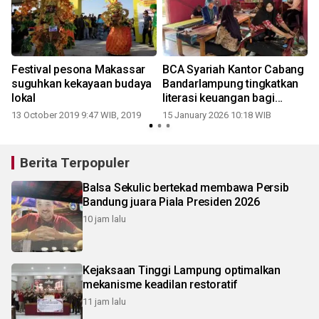
i
Festival pesona Makassar
BCA Syariah Kantor Cabang
suguhkan kekayaan budaya
Bandarlampung tingkatkan
lokal
literasi keuangan bagi
penggiat UMKM
13 October 2019 9:47 WIB, 2019
15 January 2026 10:18 WIB
Berita Terpopuler
Balsa Sekulic bertekad membawa Persib
Bandung juara Piala Presiden 2026
10 jam lalu
Kejaksaan Tinggi Lampung optimalkan
mekanisme keadilan restoratif
11 jam lalu