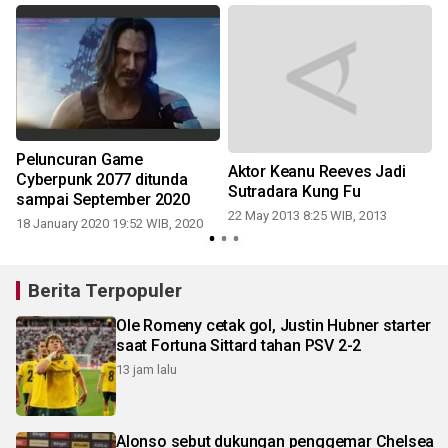
Peluncuran Game
Aktor Keanu Reeves Jadi
Cyberpunk 2077 ditunda
2
Sutradara Kung Fu
sampai September 2020
22 May 2013 8:25 WIB, 2013
18 January 2020 19:52 WIB, 2020
Berita Terpopuler
Ole Romeny cetak gol, Justin Hubner starter
saat Fortuna Sittard tahan PSV 2-2
13 jam lalu
Alonso sebut dukungan penggemar Chelsea