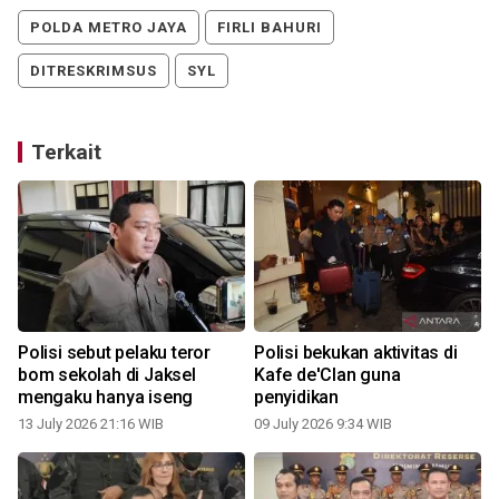
POLDA METRO JAYA
FIRLI BAHURI
DITRESKRIMSUS
SYL
Terkait
Polisi sebut pelaku teror
Polisi bekukan aktivitas di
bom sekolah di Jaksel
Kafe de'Clan guna
mengaku hanya iseng
penyidikan
13 July 2026 21:16 WIB
09 July 2026 9:34 WIB