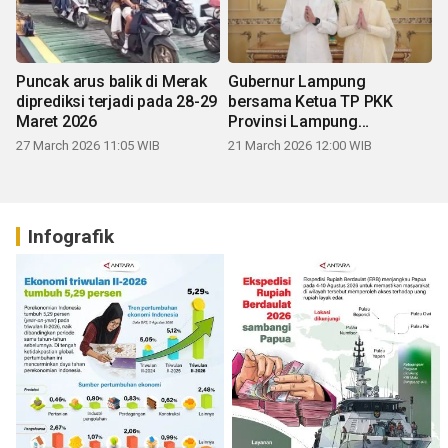
Puncak arus balik di Merak
Gubernur Lampung
diprediksi terjadi pada 28-29
bersama Ketua TP PKK
Maret 2026
Provinsi Lampung
mengucapkan Selamat Hari
27 March 2026 11:05 WIB
21 March 2026 12:00 WIB
Raya Idul Fitri 1447 H
Infografik