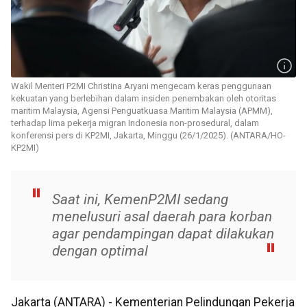
Wakil Menteri P2MI Christina Aryani mengecam keras penggunaan
kekuatan yang berlebihan dalam insiden penembakan oleh otoritas
maritim Malaysia, Agensi Penguatkuasa Maritim Malaysia (APMM),
terhadap lima pekerja migran Indonesia non-prosedural, dalam
konferensi pers di KP2MI, Jakarta, Minggu (26/1/2025). (ANTARA/HO-
KP2MI)
Saat ini, KemenP2MI sedang
menelusuri asal daerah para korban
agar pendampingan dapat dilakukan
dengan optimal
Jakarta (ANTARA) - Kementerian Pelindungan Pekerja