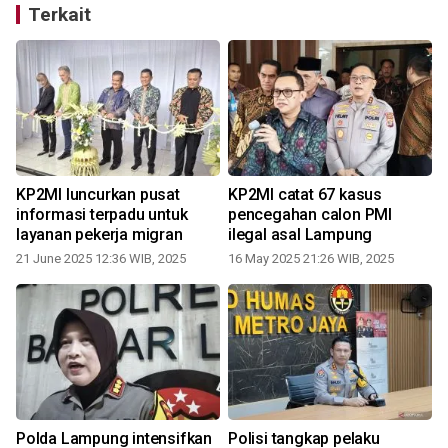
Terkait
KP2MI luncurkan pusat
KP2MI catat 67 kasus
informasi terpadu untuk
pencegahan calon PMI
layanan pekerja migran
ilegal asal Lampung
21 June 2025 12:36 WIB, 2025
16 May 2025 21:26 WIB, 2025
Polda Lampung intensifkan
Polisi tangkap pelaku