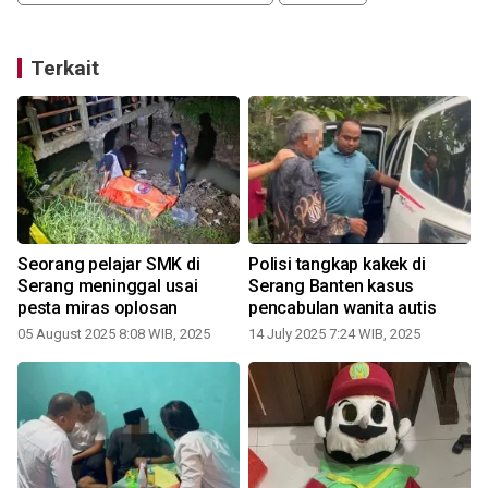
Terkait
Seorang pelajar SMK di
Polisi tangkap kakek di
Serang meninggal usai
Serang Banten kasus
pesta miras oplosan
pencabulan wanita autis
05 August 2025 8:08 WIB, 2025
14 July 2025 7:24 WIB, 2025
1