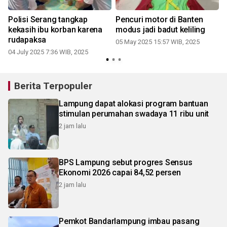
Polisi Serang tangkap
Pencuri motor di Banten
kekasih ibu korban karena
modus jadi badut keliling
rudapaksa
05 May 2025 15:57 WIB, 2025
04 July 2025 7:36 WIB, 2025
0
Berita Terpopuler
Lampung dapat alokasi program bantuan
stimulan perumahan swadaya 11 ribu unit
2 jam lalu
BPS Lampung sebut progres Sensus
Ekonomi 2026 capai 84,52 persen
2 jam lalu
Pemkot Bandarlampung imbau pasang