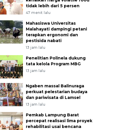
kenaikan harga volatile food
tidak lebih dari 5 persen
47 menit lalu
Mahasiswa Universitas
Malahayati dampingi petani
terapkan ergonomi dan
pestisida nabati
13 jam lalu
Penelitian Polinela dukung
tata kelola Program MBG
13 jam lalu
Ngaben massal Balinuraga
perkuat pelestarian budaya
dan pariwisata di Lamsel
13 jam lalu
Pemkab Lampung Barat
percepat realisasi lima proyek
rehabilitasi usai bencana