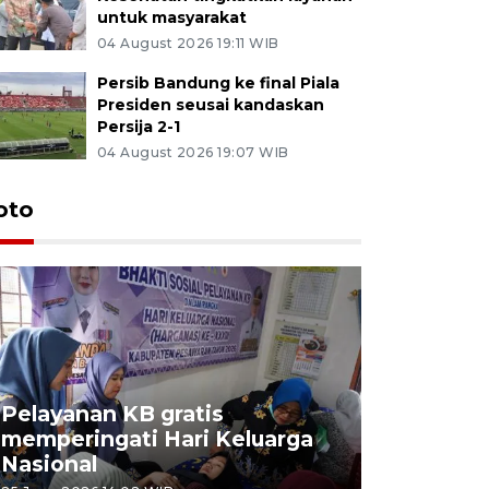
untuk masyarakat
04 August 2026 19:11 WIB
Persib Bandung ke final Piala
Presiden seusai kandaskan
Persija 2-1
04 August 2026 19:07 WIB
oto
Pelayanan KB gratis
Aksi dam
memperingati Hari Keluarga
Lampung
Nasional
MBG