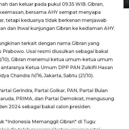
12 May 2026 15:06 WIB
h dan keluar pada pukul 09.35 WIB. Gibran,
t keemasan, bersama AHY sempat menyapa
ar, tetapi keduanya tidak berkenan menjawab
uan dan ihwal kunjungan Gibran ke kediaman AHY.
ngkinan terkait dengan nama Gibran yang
s Prabowo. Usai resmi diusulkan sebagai bakal
21/10), Gibran menemui ketua umum-ketua umum
 di antaranya Ketua Umum DPP PAN Zulkifli Hasan
a Chandra IV/16, Jakarta, Sabtu (21/10).
artai Gerindra, Partai Golkar, PAN, Partai Bulan
i Garuda, PRIMA, dan Partai Demokrat, mengusung
en 2024 sebagai bakal calon presiden.
uk "Indonesia Memanggil Gibran" di Tugu