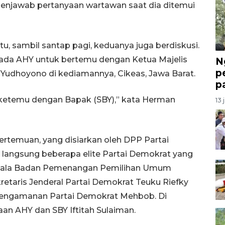
menjawab pertanyaan wartawan saat dia ditemui
, sambil santap pagi, keduanya juga berdiskusi.
ada AHY untuk bertemu dengan Ketua Majelis
N
p
Yudhoyono di kediamannya, Cikeas, Jawa Barat.
p
ketemu dengan Bapak (SBY),” kata Herman
13 
ertemuan, yang disiarkan oleh DPP Partai
angsung beberapa elite Partai Demokrat yang
Kepala Badan Pemenangan Pemilihan Umum
kretaris Jenderal Partai Demokrat Teuku Riefky
Pengamanan Partai Demokrat Mehbob. Di
an AHY dan SBY Iftitah Sulaiman.