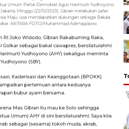
Ketua Umum Partai Demokrat Agus Harimurti Yudhoyono
Jakarta, Minggu (22/10/2023). Gibran melakukan safari
onesia Maju, usai mendapatkan dukungan sebagai Bakala
Golkar. ANTARA FOTO/Muhammad Adimaja/aww.
en RI Joko Widodo, Gibran Rakabuming Raka,
i Golkar sebagai bakal cawapres, bersilaturahmi
arimurti Yudhoyono (AHY) sekaligus meminta
Yudhoyono (SBY).
T
sasi, Kaderisasi dan Keanggotaan (BPOKK)
ampaikan pertemuan antara keduanya
sarapan bubur ayam bersama.
karena Mas Gibran itu mau ke Solo sehingga
a Umum) AHY di sini bersilaturahmi. Saya kira
akrab sebagai (sesama) tokoh muda, akrab,