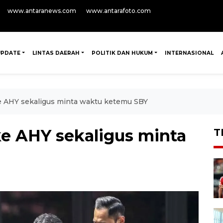
www.antaranews.com
www.antarafoto.com
UPDATE
LINTAS DAERAH
POLITIK DAN HUKUM
INTERNASIONAL
ke AHY sekaligus minta waktu ketemu SBY
ke AHY sekaligus minta
T