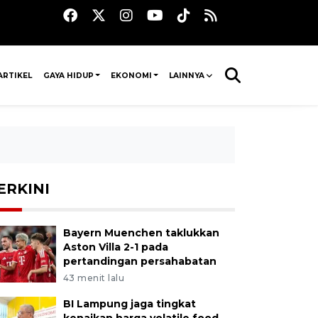
ARTIKEL
GAYA HIDUP
EKONOMI
LAINNYA
ERKINI
Bayern Muenchen taklukkan
Aston Villa 2-1 pada
pertandingan persahabatan
43 menit lalu
BI Lampung jaga tingkat