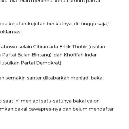
gakui dia telah menemui ketua umum partai
ada kejutan-kejutan berikutnya, di tunggu saja,"
oklamasi.
abowo selain Gibran ada Erick Thohir (usulan
Partai Bulan Bintang), dan Khofifah Indar
usulkan Partai Demokrat).
ran semakin santer dikabarkan menjadi bakal
aat ini menjadi satu-satunya bakal calon
mkan bakal cawapres-nya dan belum mendaftar