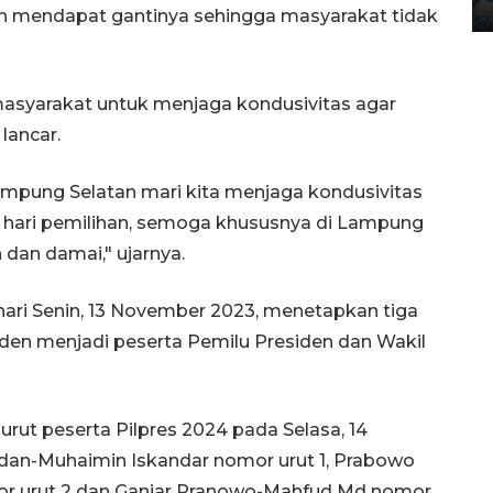
12 May 2026 15:06 WIB
 mendapat gantinya sehingga masyarakat tidak
masyarakat untuk menjaga kondusivitas agar
lancar.
mpung Selatan mari kita menjaga kondusivitas
h hari pemilihan, semoga khususnya di Lampung
 dan damai," ujarnya.
ari Senin, 13 November 2023, menetapkan tiga
iden menjadi peserta Pemilu Presiden dan Wakil
rut peserta Pilpres 2024 pada Selasa, 14
an-Muhaimin Iskandar nomor urut 1, Prabowo
r urut 2 dan Ganjar Pranowo-Mahfud Md nomor