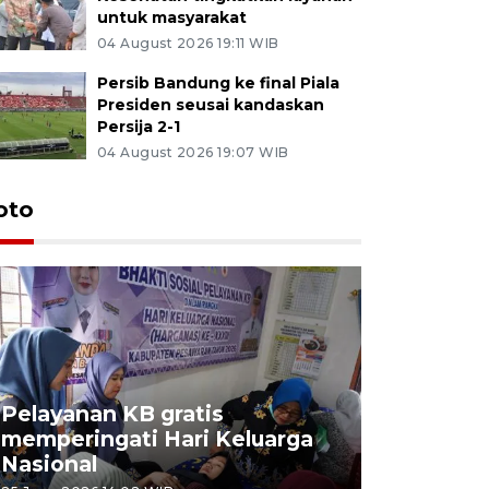
untuk masyarakat
04 August 2026 19:11 WIB
Persib Bandung ke final Piala
Presiden seusai kandaskan
Persija 2-1
04 August 2026 19:07 WIB
oto
Pelayanan KB gratis
Aksi dam
memperingati Hari Keluarga
Lampung
Nasional
MBG