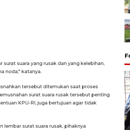
F
r surat suara yang rusak dan yang kelebihan,
na noda," katanya.
musnahkan tersebut ditemukan saat proses
 pemusnahan surat suara rusak tersebut penting
tentuan KPU-RI, juga bertujuan agar tidak
Tingkat hunian hotel di
Lampung naik pada Maret
2026
 lembar surat suara rusak, pihaknya