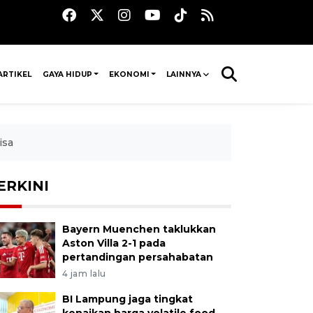
ARTIKEL
GAYA HIDUP
EKONOMI
LAINNYA
isa
ERKINI
Bayern Muenchen taklukkan
Aston Villa 2-1 pada
pertandingan persahabatan
4 jam lalu
BI Lampung jaga tingkat