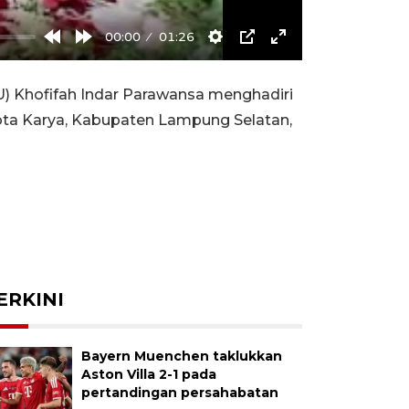
00:00
01:26
Rewind
Forward
Settings
PIP
Enter
10s
10s
fullscreen
 Khofifah Indar Parawansa menghadiri
pta Karya, Kabupaten Lampung Selatan,
ERKINI
Bayern Muenchen taklukkan
Aston Villa 2-1 pada
pertandingan persahabatan