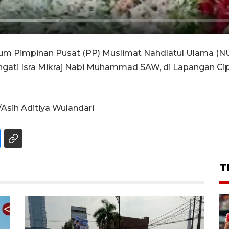
 Pimpinan Pusat (PP) Muslimat Nahdlatul Ulama (NU)
gati Isra Mikraj Nabi Muhammad SAW, di Lapangan Ci
sih Aditiya Wulandari
T