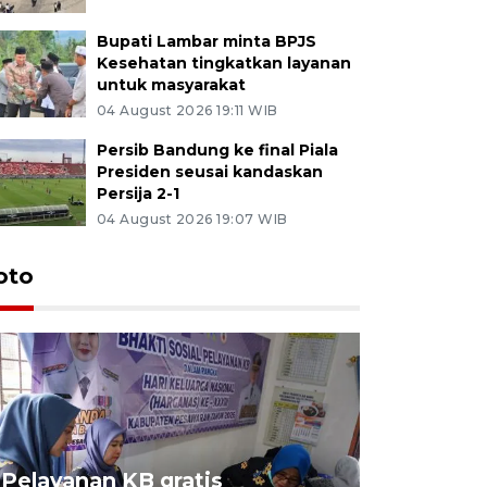
Bupati Lambar minta BPJS
Kesehatan tingkatkan layanan
untuk masyarakat
04 August 2026 19:11 WIB
Persib Bandung ke final Piala
Presiden seusai kandaskan
Persija 2-1
04 August 2026 19:07 WIB
oto
Pelayanan KB gratis
Aksi dam