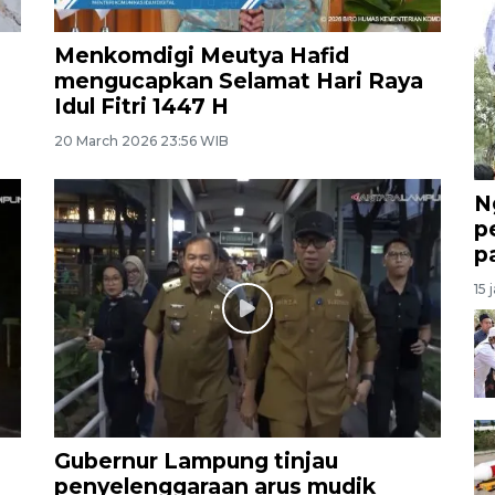
Menkomdigi Meutya Hafid
mengucapkan Selamat Hari Raya
Idul Fitri 1447 H
20 March 2026 23:56 WIB
N
p
p
15 
Gubernur Lampung tinjau
penyelenggaraan arus mudik