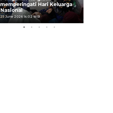
memperingati Hari Keluarga
Lampung
Nasional
MBG
25 June 2026 14:02 WIB
22 June 2026 