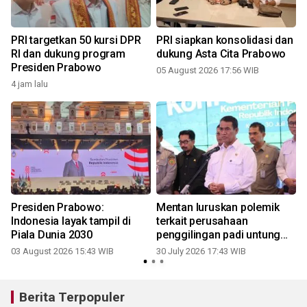
i
PRI targetkan 50 kursi DPR
PRI siapkan konsolidasi dan
RI dan dukung program
dukung Asta Cita Prabowo
Presiden Prabowo
05 August 2026 17:56 WIB
2
4 jam lalu
Presiden Prabowo:
Mentan luruskan polemik
Indonesia layak tampil di
terkait perusahaan
Piala Dunia 2030
penggilingan padi untung
Rp2 triliun
03 August 2026 15:43 WIB
30 July 2026 17:43 WIB
Berita Terpopuler