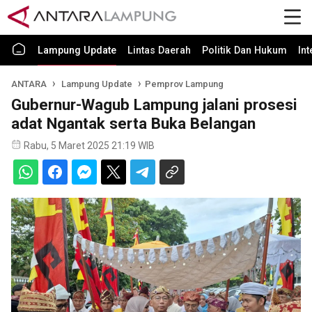
Lampung Update
Lintas Daerah
Politik Dan Hukum
In
ANTARA
Lampung Update
Pemprov Lampung
Gubernur-Wagub Lampung jalani prosesi
adat Ngantak serta Buka Belangan
Rabu, 5 Maret 2025 21:19 WIB