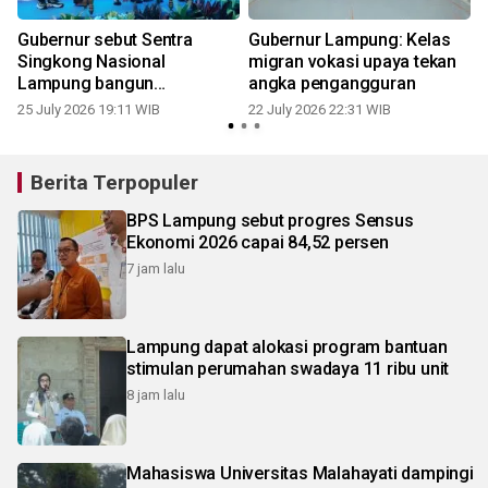
Gubernur sebut Sentra
Gubernur Lampung: Kelas
Singkong Nasional
migran vokasi upaya tekan
Lampung bangun
angka pengangguran
ekosistem terintegrasi
25 July 2026 19:11 WIB
22 July 2026 22:31 WIB
1
Berita Terpopuler
BPS Lampung sebut progres Sensus
Ekonomi 2026 capai 84,52 persen
7 jam lalu
Lampung dapat alokasi program bantuan
stimulan perumahan swadaya 11 ribu unit
8 jam lalu
Mahasiswa Universitas Malahayati dampingi