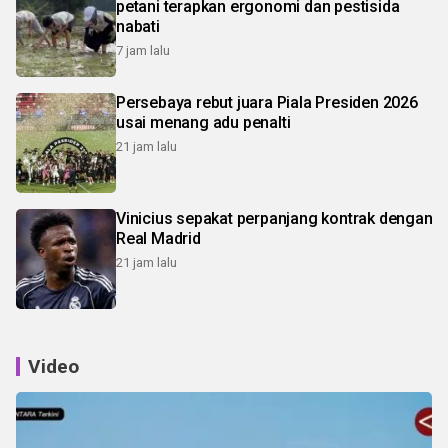
petani terapkan ergonomi dan pestisida
nabati
7 jam lalu
Persebaya rebut juara Piala Presiden 2026
usai menang adu penalti
21 jam lalu
Vinicius sepakat perpanjang kontrak dengan
Real Madrid
21 jam lalu
Video