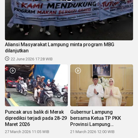
Aliansi Masyarakat Lampung minta program MBG
dilanjutkan
22 June 2026 17:28 WIB
Puncak arus balik di Merak
Gubernur Lampung
diprediksi terjadi pada 28-29
bersama Ketua TP PKK
Maret 2026
Provinsi Lampung
mengucapkan Selamat Hari
27 March 2026 11:05 WIB
21 March 2026 12:00 WIB
Raya Idul Fitri 1447 H