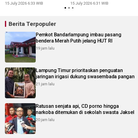
bayar pajak
15 July 2026 6:33 WIB
15 July 2026 6:31 WIB
Berita Terpopuler
Pemkot Bandarlampung imbau pasang
bendera Merah Putih jelang HUT RI
19 jam lalu
Lampung Timur prioritaskan penguatan
jaringan irigasi dukung swasembada pangan
21 jam lalu
Ratusan senjata api, CD porno hingga
narkoba ditemukan di sekolah swasta Jaksel
20 jam lalu