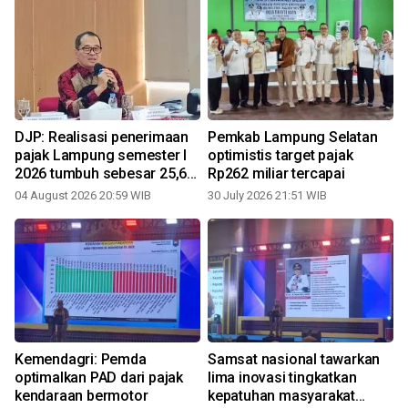
DJP: Realisasi penerimaan
Pemkab Lampung Selatan
pajak Lampung semester I
optimistis target pajak
2026 tumbuh sebesar 25,61
Rp262 miliar tercapai
persen
04 August 2026 20:59 WIB
30 July 2026 21:51 WIB
1
Kemendagri: Pemda
Samsat nasional tawarkan
optimalkan PAD dari pajak
lima inovasi tingkatkan
kendaraan bermotor
kepatuhan masyarakat