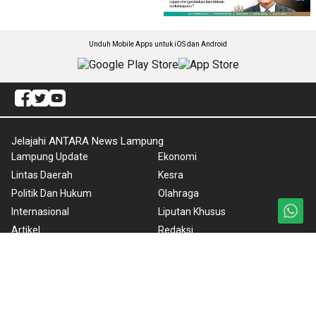
Unduh Mobile Apps untuk iOS dan Android
Jelajahi ANTARA News Lampung
Lampung Update
Ekonomi
Lintas Daerah
Kesra
Politik Dan Hukum
Olahraga
Internasional
Liputan Khusus
Artikel
Redaksi
Gaya Hidup
ANTARA Foto
Nasional
BrandA
Nusantara
RSS
Foto