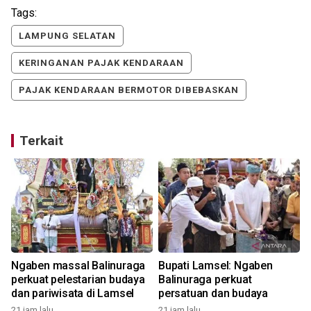
Tags:
LAMPUNG SELATAN
KERINGANAN PAJAK KENDARAAN
PAJAK KENDARAAN BERMOTOR DIBEBASKAN
Terkait
Ngaben massal Balinuraga
Bupati Lamsel: Ngaben
perkuat pelestarian budaya
Balinuraga perkuat
dan pariwisata di Lamsel
persatuan dan budaya
21 jam lalu
21 jam lalu