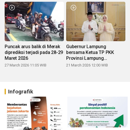
Puncak arus balik di Merak
Gubernur Lampung
diprediksi terjadi pada 28-29
bersama Ketua TP PKK
Maret 2026
Provinsi Lampung
mengucapkan Selamat Hari
27 March 2026 11:05 WIB
21 March 2026 12:00 WIB
Raya Idul Fitri 1447 H
Infografik