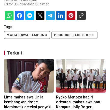
Editor :
Budisantoso Budiman
Tags:
MAHASISWA LAMPUNG
PRODUKSI FACE SHIELD
Terkait
h
Lima mahasiswa Unila
Rycko Menoza hadiri
kembangkan drone
orientasi mahasiswa baru
biomimetik deteksi penyakit
Kampus Jolly Roger