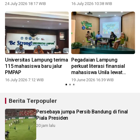
kopi
International Lampung
24 July 2026 18:17 WIB
16 July 2026 10:38 WIB
k
Universitas Lampung terima
Pegadaian Lampung
115 mahasiswa baru jalur
perkuat literasi finansial
PMPAP
mahasiswa Unila lewat
edukasi emas
16 July 2026 7:12 WIB
19 June 2026 16:39 WIB
Berita Terpopuler
Persebaya jumpa Persib Bandung di final
Piala Presiden
20 jam lalu