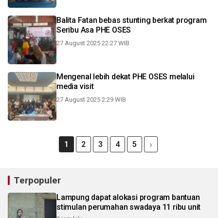
Balita Fatan bebas stunting berkat program
Seribu Asa PHE OSES
27 August 2025 22:27 WIB
Mengenal lebih dekat PHE OSES melalui
media visit
27 August 2025 2:29 WIB
1
2
3
4
5
Terpopuler
Lampung dapat alokasi program bantuan
stimulan perumahan swadaya 11 ribu unit