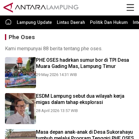
Lampung Update
Lintas Daerah
Politik Dan Hukum
In
Phe Oses
Kami mempunyai 88 berita tentang phe oses.
PHE OSES hadirkan sumur bor di TPI Desa
Muara Gading Mas, Lampung Timur
29 May 2026 14:31 WIB
ESDM Lampung sebut dua wilayah kerja
migas dalam tahap eksplorasi
28 April 2026 13:57 WIB
Masa depan anak-anak di Desa Sukorahayu
tumbuh melalui Program Tenggiri PHE OSES