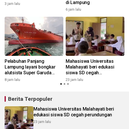
di Lampung
3 jam lalu
6 jam lalu
Pelabuhan Panjang
Mahasiswa Universitas
Lampung layani bongkar
Malahayati beri edukasi
g
alutsista Super Garuda
siswa SD cegah
Shield 2026
perundungan
8 jam lalu
23 jam lalu
Berita Terpopuler
Mahasiswa Universitas Malahayati beri
edukasi siswa SD cegah perundungan
23 jam lalu