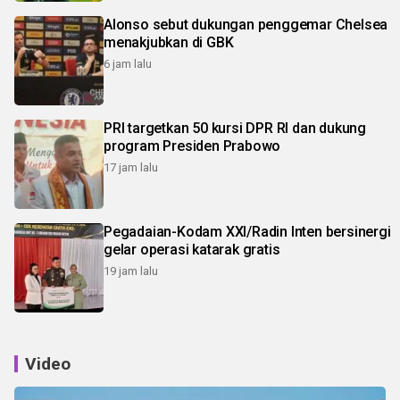
Alonso sebut dukungan penggemar Chelsea
menakjubkan di GBK
6 jam lalu
PRI targetkan 50 kursi DPR RI dan dukung
program Presiden Prabowo
17 jam lalu
Pegadaian-Kodam XXI/Radin Inten bersinergi
gelar operasi katarak gratis
19 jam lalu
Video