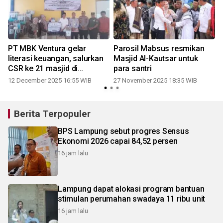
PT MBK Ventura gelar
Parosil Mabsus resmikan
g
literasi keuangan, salurkan
Masjid Al-Kautsar untuk
CSR ke 21 masjid di
para santri
Labuhan Maringgai
12 December 2025 16:55 WIB
27 November 2025 18:35 WIB
Berita Terpopuler
BPS Lampung sebut progres Sensus
Ekonomi 2026 capai 84,52 persen
16 jam lalu
Lampung dapat alokasi program bantuan
stimulan perumahan swadaya 11 ribu unit
16 jam lalu